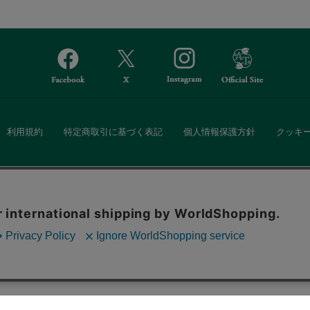
利用規約
特定商取引に基づく表記
個人情報保護方針
クッキ
Afternoon Tea(アフタヌーンティー)公式オンラインストアでは、
。ボタンから同意の可否を選択してください。選
・ダイニングなどの生活雑貨、紅茶・焼き菓子など、毎日新商品をご用意し
ます。クッキーを通じて収集する情報には「お客
クッキーに同意
ーポリシー
をご確認ください。
また、ギフトセットなどギフトにぴったりの豊富な商品がラインナップ。
る相手の住所を知らなくても、SNSやメールで気軽にギフトを贈ることがで
「ソーシャルギフト」サービスもご提供しています。