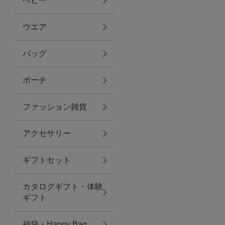
ベビー
ファブリック
ウエア
バッグ
グリーン
ポーチ
バス＆ビューティー
ファッション雑貨
バス＆ビューティー
アクセサリー
タオル
ギフトセット
ウエア＆バッグ
カタログギフト・体験
ウエア
ギフト
レイングッズ
福袋・Happy Bag