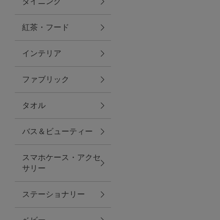
ダイニング
トラベルグッズ
紅茶・フード
インテリア
ランチ
ファブリック
バッグ
タオル
キッチン・ダイニング
バス＆ビューティー
ダイニング
スマホケース・アクセ
キッチン
サリー
インテリア
ステーショナリー
インテリア