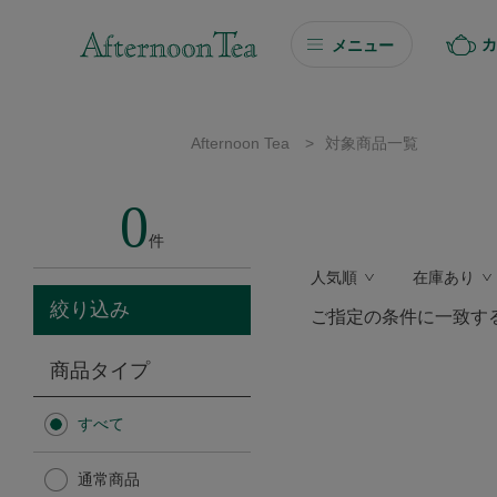
カ
メニュー
ギフト
Afternoon Tea
>
対象商品一覧
ギフト商品を探す
0
ソーシャルギフト
件
人気順
在庫あり
カタログギフト
絞り込み
ご指定の条件に一致す
プチギフト
商品タイプ
プチギフト
すべて
Afternoon Tea TEAROOM
通常商品