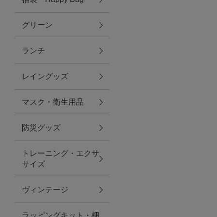
グリーン
アクセサリー
ランチ
ファッション雑貨
レイングッズ
ファッショングッズ
マスク・衛生用品
スマホケース・アクセサリー
防災グッズ
ポーチ
トレーニング・エクサ
サイズ
ステーショナリー
その他
ヴィンテージ
紅茶・フード
ラッピングキット・梱