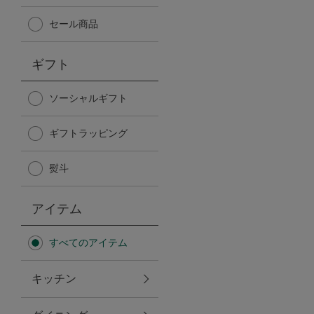
Afternoon Tea TEAROOM
セール商品
PICK UP ITEMS
ギフト
ハンディファン
ソーシャルギフト
ギフトラッピング
日傘
熨斗
保冷バッグ
アイテム
星空シリーズ
すべてのアイテム
無重力シリーズ
キッチン
バイヤーの「愛用品」