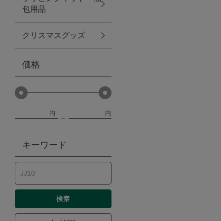
包用品
ベビー
クリスマスグッズ
WEB限定
価格
Outlet
円
円
防災グッズ・非常食
キーワード
トレーニング
ヴィンテージ