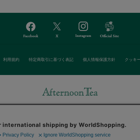
利用規約
特定商取引に基づく表記
個人情報保護方針
クッキ
Afternoon Tea(アフタヌーンティー)公式オンラインストアでは、
・ダイニングなどの生活雑貨、紅茶・焼き菓子など、毎日新商品をご用意し
また、ギフトセットなどギフトにぴったりの豊富な商品がラインナップ。
る相手の住所を知らなくても、SNSやメールで気軽にギフトを贈ることがで
「ソーシャルギフト」サービスもご提供しています。
。ボタンから同意の可否を選択してください。選