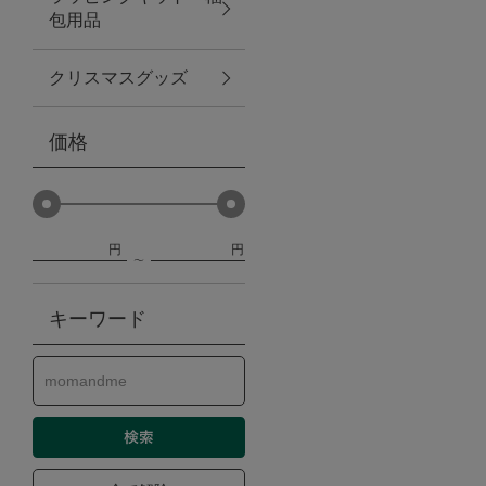
包用品
ベビー
クリスマスグッズ
WEB限定
価格
Outlet
円
円
防災グッズ・非常食
キーワード
トレーニング
ヴィンテージ