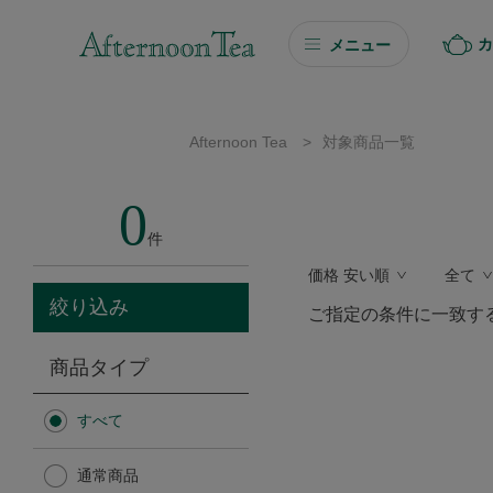
カ
メニュー
ギフト
Afternoon Tea
>
対象商品一覧
ギフト商品を探す
0
ソーシャルギフト
件
価格 安い順
全て
カタログギフト
絞り込み
ご指定の条件に一致す
プチギフト
商品タイプ
プチギフト
すべて
Afternoon Tea TEAROOM
通常商品