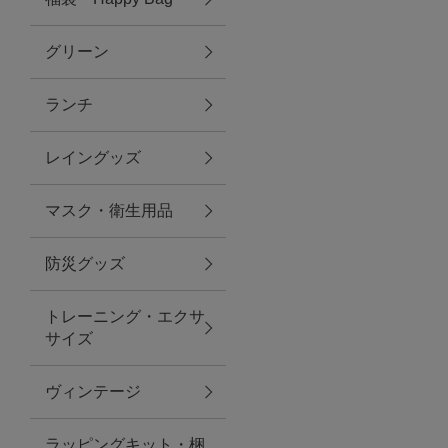
グリーン
アクセサリー
ランチ
ファッション雑貨
レイングッズ
ファッショングッズ
マスク・衛生用品
スマホケース・アクセサリー
防災グッズ
ポーチ
トレーニング・エクサ
サイズ
ステーショナリー
その他
ヴィンテージ
紅茶・フード
ラッピングキット・梱