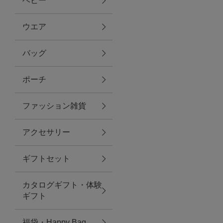
ベビー
ファブリック
ウエア
バッグ
グリーン
ポーチ
バス＆ビューティー
ファッション雑貨
バス＆ビューティー
アクセサリー
タオル
ギフトセット
ウエア＆バッグ
カタログギフト・体験
ウエア
ギフト
レイングッズ
福袋・Happy Bag