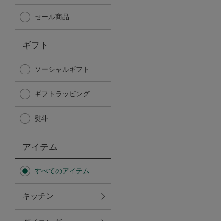
Afternoon Tea TEAROOM
セール商品
PICK UP ITEMS
ギフト
ハンディファン
ソーシャルギフト
ギフトラッピング
日傘
熨斗
保冷バッグ
アイテム
星空シリーズ
すべてのアイテム
無重力シリーズ
キッチン
バイヤーの「愛用品」