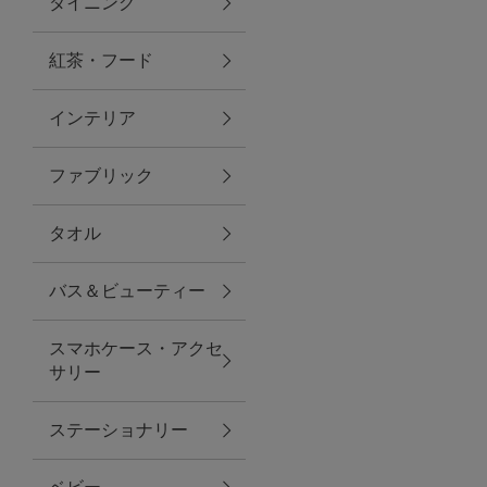
ダイニング
トラベルグッズ
紅茶・フード
インテリア
ランチ
ファブリック
バッグ
タオル
キッチン・ダイニング
バス＆ビューティー
ダイニング
スマホケース・アクセ
キッチン
サリー
インテリア
ステーショナリー
インテリア