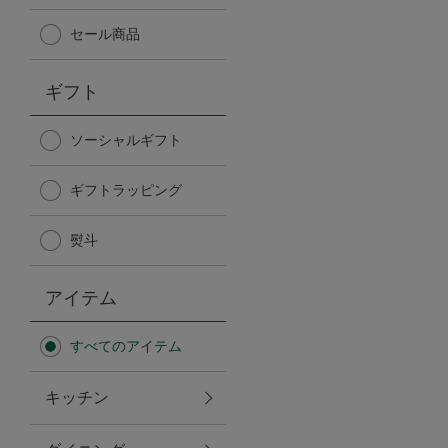
Afternoon Tea TEAROOM
セール商品
PICK UP ITEMS
ギフト
ハンディファン
ソーシャルギフト
ギフトラッピング
日傘
熨斗
保冷バッグ
アイテム
星空シリーズ
すべてのアイテム
無重力シリーズ
キッチン
バイヤーの「愛用品」