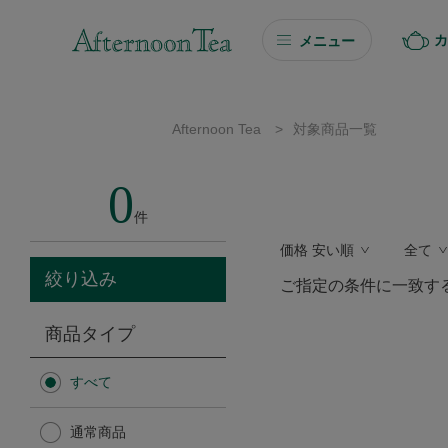
カ
メニュー
ギフト
Afternoon Tea
>
対象商品一覧
ギフト商品を探す
0
ソーシャルギフト
件
価格 安い順
全て
カタログギフト
絞り込み
ご指定の条件に一致す
プチギフト
商品タイプ
プチギフト
すべて
Afternoon Tea TEAROOM
通常商品