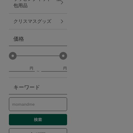
包用品
ベビー
クリスマスグッズ
WEB限定
価格
Outlet
円
円
防災グッズ・非常食
キーワード
トレーニング
ヴィンテージ