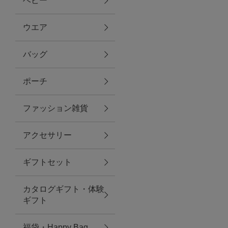
ベビー
ファブリック
ウエア
バッグ
グリーン
ポーチ
バス＆ビューティー
ファッション雑貨
バス＆ビューティー
アクセサリー
タオル
ギフトセット
ウエア＆バッグ
カタログギフト・体験
ウエア
ギフト
レイングッズ
福袋・Happy Bag