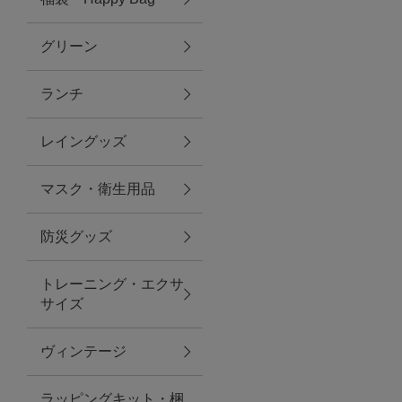
グリーン
アクセサリー
ランチ
ファッション雑貨
レイングッズ
ファッショングッズ
マスク・衛生用品
スマホケース・アクセサリー
防災グッズ
ポーチ
トレーニング・エクサ
サイズ
ステーショナリー
その他
ヴィンテージ
紅茶・フード
ラッピングキット・梱