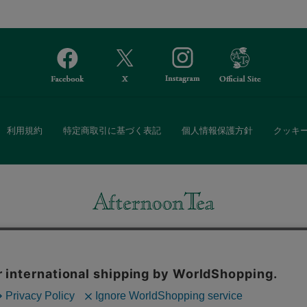
利用規約
特定商取引に基づく表記
個人情報保護方針
クッキ
Afternoon Tea(アフタヌーンティー)公式オンラインストアでは、
・ダイニングなどの生活雑貨、紅茶・焼き菓子など、毎日新商品をご用意し
また、ギフトセットなどギフトにぴったりの豊富な商品がラインナップ。
る相手の住所を知らなくても、SNSやメールで気軽にギフトを贈ることがで
「ソーシャルギフト」サービスもご提供しています。
。ボタンから同意の可否を選択してください。選