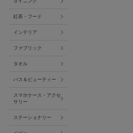
ダイニング
トラベルグッズ
紅茶・フード
インテリア
ランチ
ファブリック
バッグ
タオル
キッチン・ダイニング
バス＆ビューティー
ダイニング
スマホケース・アクセ
キッチン
サリー
インテリア
ステーショナリー
インテリア