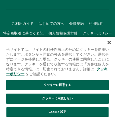
ご利用ガイド
はじめての方へ
会員規約
利用規約
特定商取引に基づく表記
個人情報保護方針
クッキーポリシー
採用情報
FAQ
お問い合わせ
当サイトでは、サイトの利便性向上のためにクッキーを使用い
たします。ボタンから同意の可否を選択してください。選択せ
ずにページを移動した場合、クッキーの使用に同意したことに
なります。クッキーを通じて収集する情報には「お客様個人を
特定できる情報」は一切含まれておりません。詳細は
クッキ
ーポリシー
をご確認ください。
クッキーに同意する
Afternoon Tea(アフタヌーンティー)公式オンラインストアで
は、
クッキーに同意しない
キッチン・ダイニングなどの生活雑貨、紅茶・焼き菓子など、
絞り込み
並び替え
毎日新商品をご用意しています。
Cookie 設定
また、ギフトセットなどギフトにぴったりの
豊富な商品がラインナップ。
贈る相手の住所を知らなくても、