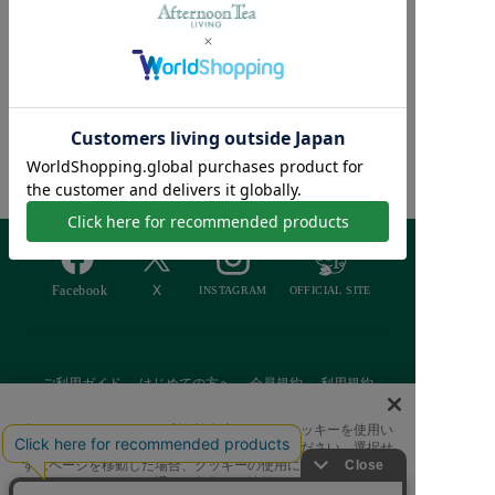
【接触冷感 洗える】ク
ールリラックスクッショ
¥4,070
ン
¥2,564 [37％OFF]
Afternoon Tea >
商品検索
ご利用ガイド
はじめての方へ
会員規約
利用規約
特定商取引に基づく表記
個人情報保護方針
クッキーポリシー
当サイトでは、サイトの利便性向上のためにクッキーを使用い
たします。ボタンから同意の可否を選択してください。選択せ
採用情報
FAQ
お問い合わせ
ずにページを移動した場合、クッキーの使用に同意したことに
なります。クッキーを通じて収集する情報には「お客様個人を