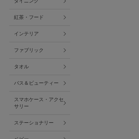
ダイニング
トラベルグッズ
紅茶・フード
インテリア
ランチ
ファブリック
バッグ
タオル
キッチン・ダイニング
バス＆ビューティー
ダイニング
スマホケース・アクセ
キッチン
サリー
インテリア
ステーショナリー
インテリア