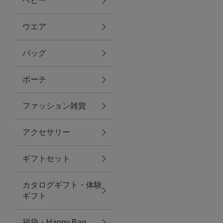
ベビー
ファブリック
ウエア
バッグ
グリーン
ポーチ
バス＆ビューティー
ファッション雑貨
バス＆ビューティー
アクセサリー
タオル
ギフトセット
ウエア＆バッグ
カタログギフト・体験
ウエア
ギフト
レイングッズ
福袋・Happy Bag