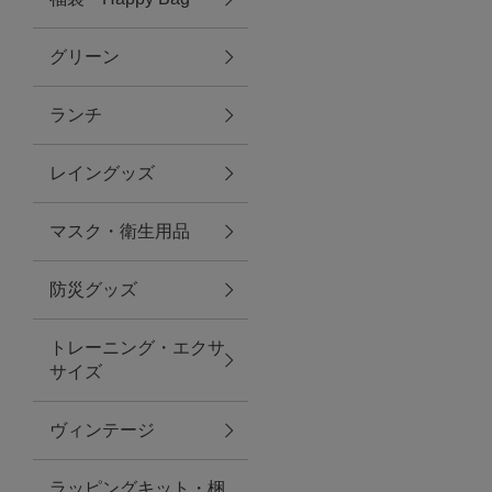
グリーン
アクセサリー
ランチ
ファッション雑貨
レイングッズ
ファッショングッズ
マスク・衛生用品
スマホケース・アクセサリー
防災グッズ
ポーチ
トレーニング・エクサ
サイズ
ステーショナリー
その他
ヴィンテージ
紅茶・フード
ラッピングキット・梱