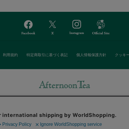
利用規約
特定商取引に基づく表記
個人情報保護方針
クッキ
Afternoon Tea(アフタヌーンティー)公式オンラインストアでは、
・ダイニングなどの生活雑貨、紅茶・焼き菓子など、毎日新商品をご用意し
また、ギフトセットなどギフトにぴったりの豊富な商品がラインナップ。
る相手の住所を知らなくても、SNSやメールで気軽にギフトを贈ることがで
「ソーシャルギフト」サービスもご提供しています。
。ボタンから同意の可否を選択してください。選