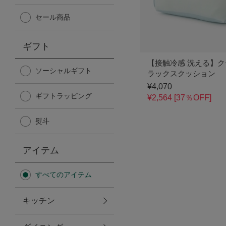
Afternoon Tea TEAROOM
セール商品
PICK UP ITEMS
ギフト
【接触冷感 洗える】
ハンディファン
ソーシャルギフト
ラックスクッション
¥4,070
ギフトラッピング
日傘
¥2,564 [37％OFF]
熨斗
保冷バッグ
アイテム
星空シリーズ
すべてのアイテム
無重力シリーズ
キッチン
バイヤーの「愛用品」