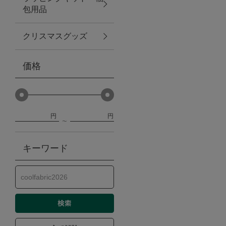
包用品
ベビー
クリスマスグッズ
WEB限定
価格
Outlet
円
円
防災グッズ・非常食
キーワード
トレーニング
ヴィンテージ