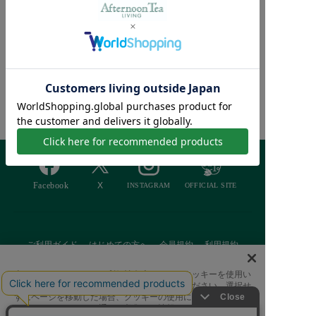
【接触冷感 洗える】ク
ールリラックスクッショ
¥4,070
ン
¥2,564 [37％OFF]
Afternoon Tea >
商品検索
ご利用ガイド
はじめての方へ
会員規約
利用規約
特定商取引に基づく表記
個人情報保護方針
クッキーポリシー
当サイトでは、サイトの利便性向上のためにクッキーを使用い
たします。ボタンから同意の可否を選択してください。選択せ
採用情報
FAQ
お問い合わせ
ずにページを移動した場合、クッキーの使用に同意したことに
なります。クッキーを通じて収集する情報には「お客様個人を