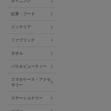
ダイニング
トラベルグッズ
紅茶・フード
インテリア
ランチ
ファブリック
バッグ
タオル
キッチン・ダイニング
バス＆ビューティー
ダイニング
スマホケース・アクセ
キッチン
サリー
インテリア
ステーショナリー
インテリア