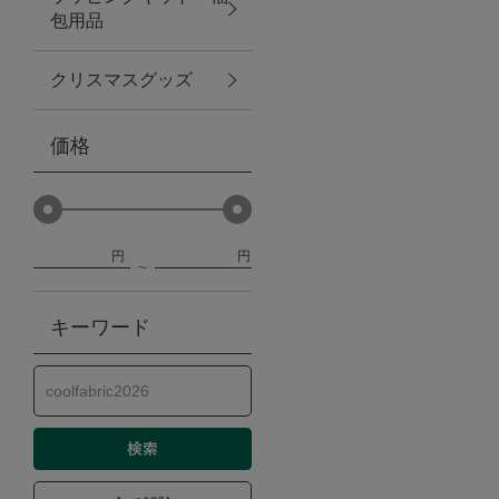
包用品
ベビー
クリスマスグッズ
WEB限定
価格
Outlet
円
円
防災グッズ・非常食
キーワード
トレーニング
ヴィンテージ