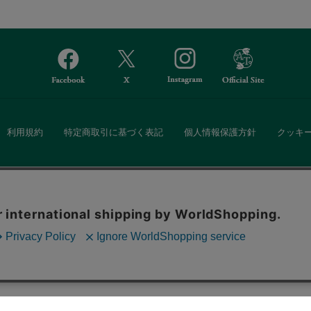
利用規約
特定商取引に基づく表記
個人情報保護方針
クッキ
Afternoon Tea(アフタヌーンティー)公式オンラインストアでは、
。ボタンから同意の可否を選択してください。選
・ダイニングなどの生活雑貨、紅茶・焼き菓子など、毎日新商品をご用意し
ます。クッキーを通じて収集する情報には「お客
クッキーに同意
ーポリシー
をご確認ください。
また、ギフトセットなどギフトにぴったりの豊富な商品がラインナップ。
る相手の住所を知らなくても、SNSやメールで気軽にギフトを贈ることがで
「ソーシャルギフト」サービスもご提供しています。