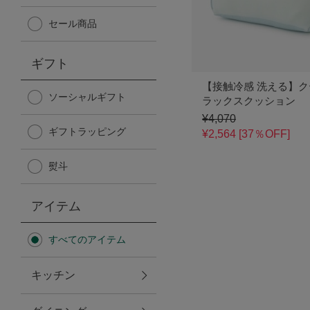
Afternoon Tea TEAROOM
セール商品
PICK UP ITEMS
ギフト
【接触冷感 洗える】
ハンディファン
ソーシャルギフト
ラックスクッション
¥4,070
ギフトラッピング
日傘
¥2,564 [37％OFF]
熨斗
保冷バッグ
アイテム
星空シリーズ
すべてのアイテム
無重力シリーズ
キッチン
バイヤーの「愛用品」