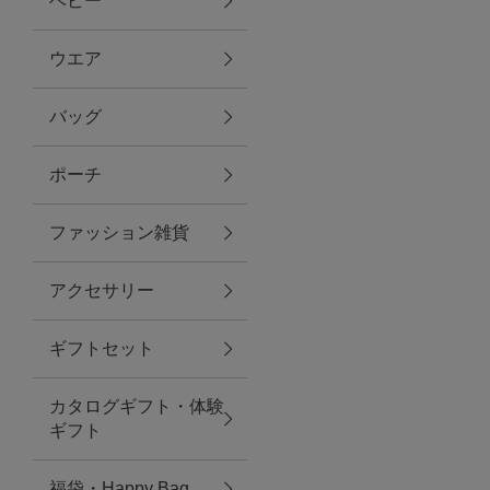
ベビー
ファブリック
ウエア
バッグ
グリーン
ポーチ
バス＆ビューティー
ファッション雑貨
バス＆ビューティー
アクセサリー
タオル
ギフトセット
ウエア＆バッグ
カタログギフト・体験
ウエア
ギフト
レイングッズ
福袋・Happy Bag