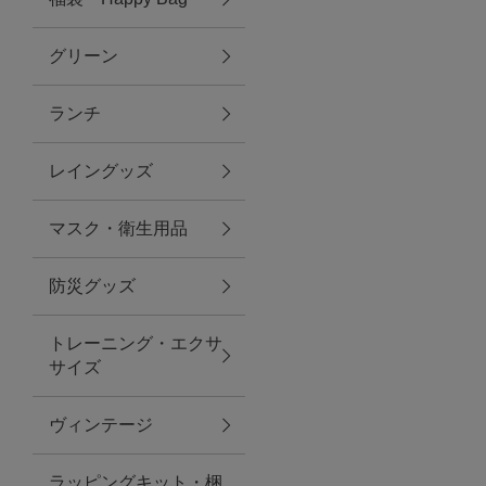
グリーン
アクセサリー
ランチ
ファッション雑貨
レイングッズ
ファッショングッズ
マスク・衛生用品
スマホケース・アクセサリー
防災グッズ
ポーチ
トレーニング・エクサ
サイズ
ステーショナリー
その他
ヴィンテージ
紅茶・フード
ラッピングキット・梱