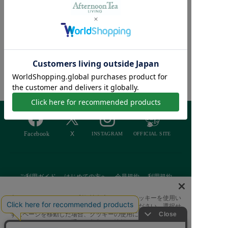
【接触冷感 洗える】ク
ールリラックスクッショ
¥4,070
ン
¥2,564 [37％OFF]
Afternoon Tea >
商品検索
ご利用ガイド
はじめての方へ
会員規約
利用規約
特定商取引に基づく表記
個人情報保護方針
クッキーポリシー
当サイトでは、サイトの利便性向上のためにクッキーを使用い
たします。ボタンから同意の可否を選択してください。選択せ
採用情報
FAQ
お問い合わせ
ずにページを移動した場合、クッキーの使用に同意したことに
なります。クッキーを通じて収集する情報には「お客様個人を