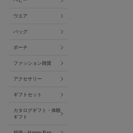
ベビー
ファブリック
ウエア
バッグ
グリーン
ポーチ
バス＆ビューティー
ファッション雑貨
バス＆ビューティー
アクセサリー
タオル
ギフトセット
ウエア＆バッグ
カタログギフト・体験
ウエア
ギフト
レイングッズ
福袋・Happy Bag