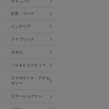
ダイニング
トラベルグッズ
紅茶・フード
インテリア
ランチ
ファブリック
バッグ
タオル
キッチン・ダイニング
バス＆ビューティー
ダイニング
スマホケース・アクセ
キッチン
サリー
インテリア
ステーショナリー
インテリア