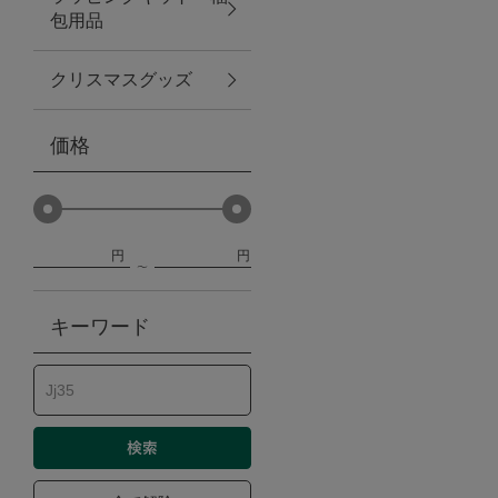
包用品
ベビー
クリスマスグッズ
WEB限定
価格
Outlet
円
円
防災グッズ・非常食
キーワード
トレーニング
ヴィンテージ