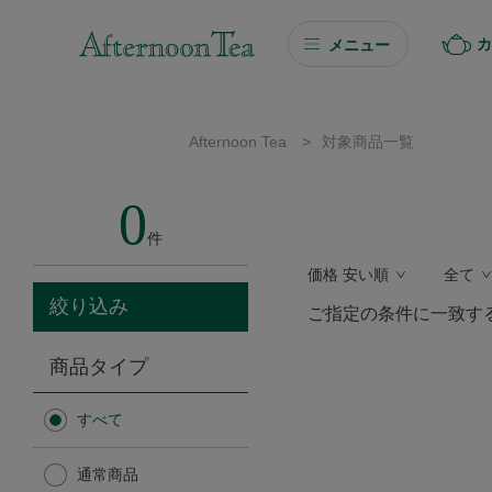
カ
メニュー
ギフト
Afternoon Tea
>
対象商品一覧
ギフト商品を探す
0
ソーシャルギフト
件
価格 安い順
全て
カタログギフト
絞り込み
ご指定の条件に一致す
プチギフト
商品タイプ
プチギフト
すべて
Afternoon Tea TEAROOM
通常商品