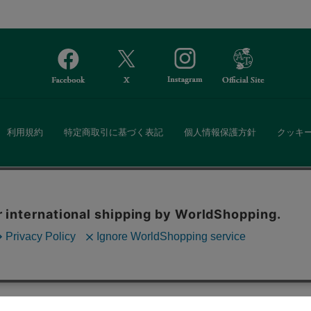
利用規約
特定商取引に基づく表記
個人情報保護方針
クッキ
Afternoon Tea(アフタヌーンティー)公式オンラインストアでは、
。ボタンから同意の可否を選択してください。選
・ダイニングなどの生活雑貨、紅茶・焼き菓子など、毎日新商品をご用意し
ます。クッキーを通じて収集する情報には「お客
クッキーに同意
ーポリシー
をご確認ください。
また、ギフトセットなどギフトにぴったりの豊富な商品がラインナップ。
る相手の住所を知らなくても、SNSやメールで気軽にギフトを贈ることがで
「ソーシャルギフト」サービスもご提供しています。