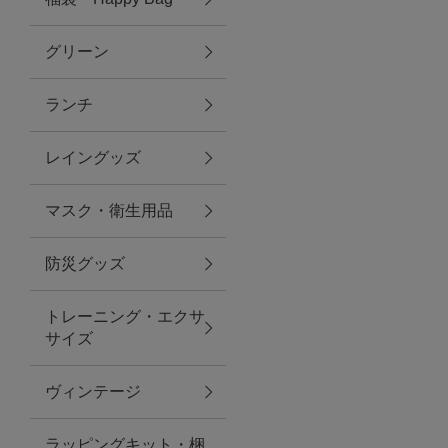
グリーン
アクセサリー
ランチ
ファッション雑貨
レイングッズ
ファッショングッズ
マスク・衛生用品
スマホケース・アクセサリー
防災グッズ
ポーチ
トレーニング・エクサ
サイズ
ステーショナリー
その他
ヴィンテージ
紅茶・フード
ラッピングキット・梱