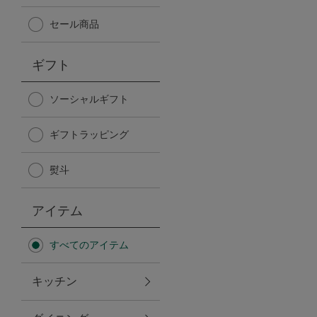
Afternoon Tea TEAROOM
セール商品
PICK UP ITEMS
ギフト
ハンディファン
ソーシャルギフト
ギフトラッピング
日傘
熨斗
保冷バッグ
アイテム
星空シリーズ
すべてのアイテム
無重力シリーズ
キッチン
バイヤーの「愛用品」