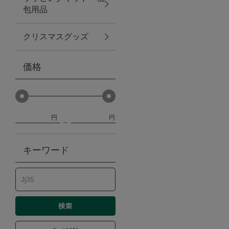
包用品
ベビー
クリスマスグッズ
WEB限定
価格
Outlet
円
円
防災グッズ・非常食
キーワード
トレーニング
ヴィンテージ