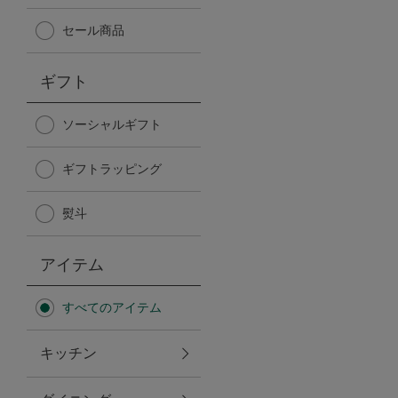
Afternoon Tea TEAROOM
セール商品
PICK UP ITEMS
ギフト
ハンディファン
ソーシャルギフト
ギフトラッピング
日傘
熨斗
保冷バッグ
アイテム
星空シリーズ
すべてのアイテム
無重力シリーズ
キッチン
バイヤーの「愛用品」