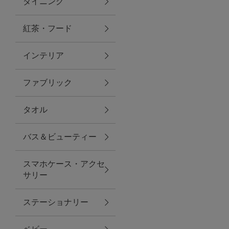
ダイニング
トラベルグッズ
紅茶・フード
インテリア
ランチ
ファブリック
バッグ
タオル
キッチン・ダイニング
バス＆ビューティー
ダイニング
スマホケース・アクセ
キッチン
サリー
インテリア
ステーショナリー
インテリア