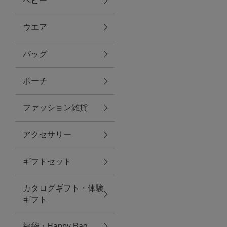
ベビー
ファブリック
ウエア
バッグ
グリーン
ポーチ
バス＆ビューティー
ファッション雑貨
バス＆ビューティー
アクセサリー
タオル
ギフトセット
ウエア＆バッグ
カタログギフト・体験
ウエア
ギフト
レイングッズ
福袋・Happy Bag