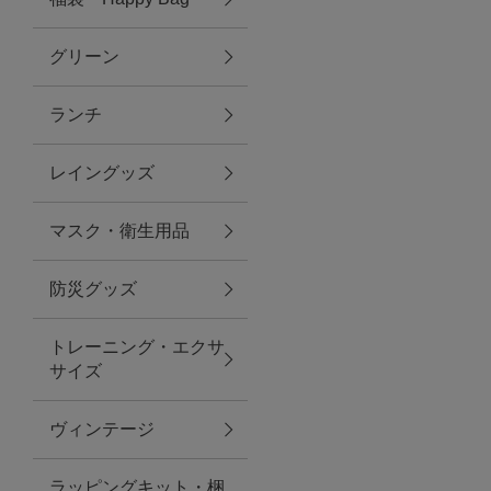
グリーン
アクセサリー
ランチ
ファッション雑貨
レイングッズ
ファッショングッズ
マスク・衛生用品
スマホケース・アクセサリー
防災グッズ
ポーチ
トレーニング・エクサ
サイズ
ステーショナリー
その他
ヴィンテージ
紅茶・フード
ラッピングキット・梱