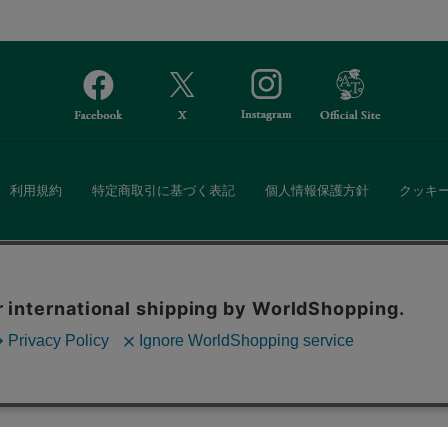
利用規約
特定商取引に基づく表記
個人情報保護方針
クッキ
Afternoon Tea(アフタヌーンティー)公式オンラインストアでは、
。ボタンから同意の可否を選択してください。選
・ダイニングなどの生活雑貨、紅茶・焼き菓子など、毎日新商品をご用意し
ます。クッキーを通じて収集する情報には「お客
クッキーに同意
ーポリシー
をご確認ください。
また、ギフトセットなどギフトにぴったりの豊富な商品がラインナップ。
る相手の住所を知らなくても、SNSやメールで気軽にギフトを贈ることがで
「ソーシャルギフト」サービスもご提供しています。