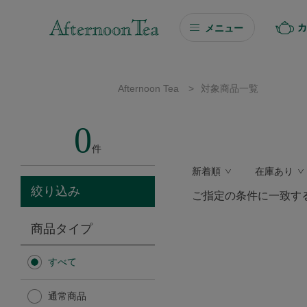
カ
メニュー
ギフト
Afternoon Tea
>
対象商品一覧
ギフト商品を探す
0
ソーシャルギフト
件
新着順
在庫あり
カタログギフト
絞り込み
ご指定の条件に一致す
プチギフト
商品タイプ
プチギフト
すべて
Afternoon Tea TEAROOM
通常商品