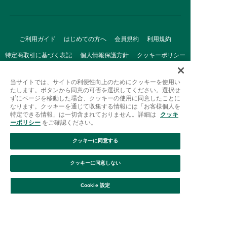
ご利用ガイド
はじめての方へ
会員規約
利用規約
特定商取引に基づく表記
個人情報保護方針
クッキーポリシー
採用情報
FAQ
お問い合わせ
当サイトでは、サイトの利便性向上のためにクッキーを使用い
たします。ボタンから同意の可否を選択してください。選択せ
ずにページを移動した場合、クッキーの使用に同意したことに
なります。クッキーを通じて収集する情報には「お客様個人を
特定できる情報」は一切含まれておりません。詳細は
クッキ
ーポリシー
をご確認ください。
クッキーに同意する
Afternoon Tea(アフタヌーンティー)公式オンラインストアで
は、
クッキーに同意しない
キッチン・ダイニングなどの生活雑貨、紅茶・焼き菓子など、
絞り込み
並び替え
毎日新商品をご用意しています。
Cookie 設定
また、ギフトセットなどギフトにぴったりの
豊富な商品がラインナップ。
贈る相手の住所を知らなくても、