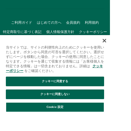
ご利用ガイド
はじめての方へ
会員規約
利用規約
特定商取引に基づく表記
個人情報保護方針
クッキーポリシー
採用情報
FAQ
お問い合わせ
当サイトでは、サイトの利便性向上のためにクッキーを使用い
たします。ボタンから同意の可否を選択してください。選択せ
ずにページを移動した場合、クッキーの使用に同意したことに
なります。クッキーを通じて収集する情報には「お客様個人を
特定できる情報」は一切含まれておりません。詳細は
クッキ
ーポリシー
をご確認ください。
クッキーに同意する
Afternoon Tea(アフタヌーンティー)公式オンラインストアで
は、
クッキーに同意しない
キッチン・ダイニングなどの生活雑貨、紅茶・焼き菓子など、
絞り込み
並び替え
毎日新商品をご用意しています。
Cookie 設定
また、ギフトセットなどギフトにぴったりの
豊富な商品がラインナップ。
贈る相手の住所を知らなくても、