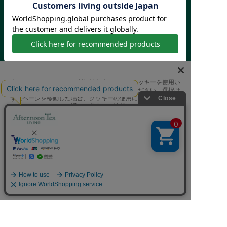
ご利用ガイド
はじめての方へ
会員規約
利用規約
特定商取引に基づく表記
個人情報保護方針
クッキーポリシー
採用情報
FAQ
お問い合わせ
当サイトでは、サイトの利便性向上のためにクッキーを使用い
たします。ボタンから同意の可否を選択してください。選択せ
ずにページを移動した場合、クッキーの使用に同意したことに
なります。クッキーを通じて収集する情報には「お客様個人を
特定できる情報」は一切含まれておりません。詳細は
クッキ
ーポリシー
をご確認ください。
クッキーに同意する
Afternoon Tea(アフタヌーンティー)公式オンラインストアで
は、
クッキーに同意しない
キッチン・ダイニングなどの生活雑貨、紅茶・焼き菓子など、
絞り込み
並び替え
毎日新商品をご用意しています。
Cookie 設定
また、ギフトセットなどギフトにぴったりの
豊富な商品がラインナップ。
贈る相手の住所を知らなくても、