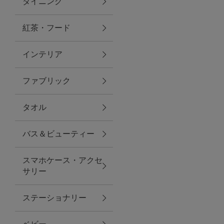
ダイニング
トラベルグッズ
紅茶・フード
インテリア
ランチ
ファブリック
バッグ
タオル
キッチン・ダイニング
バス＆ビューティー
ダイニング
スマホケース・アクセ
キッチン
サリー
インテリア
ステーショナリー
インテリア