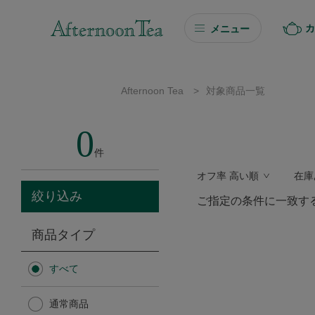
カ
メニュー
ギフト
Afternoon Tea
>
対象商品一覧
ギフト商品を探す
0
ソーシャルギフト
件
オフ率 高い順
在庫
カタログギフト
絞り込み
ご指定の条件に一致す
プチギフト
商品タイプ
プチギフト
すべて
Afternoon Tea TEAROOM
通常商品