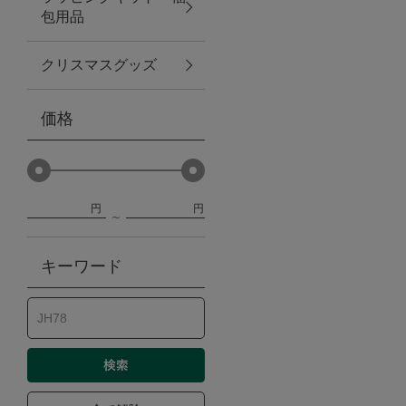
包用品
ベビー
クリスマスグッズ
WEB限定
価格
Outlet
円
円
防災グッズ・非常食
キーワード
トレーニング
ヴィンテージ