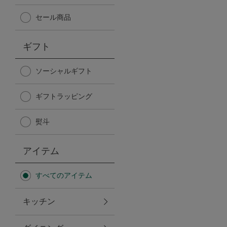
Afternoon Tea TEAROOM
セール商品
PICK UP ITEMS
ギフト
ハンディファン
ソーシャルギフト
ギフトラッピング
日傘
熨斗
保冷バッグ
アイテム
星空シリーズ
すべてのアイテム
無重力シリーズ
キッチン
バイヤーの「愛用品」