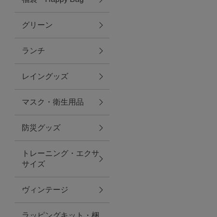
グリーン
アクセサリー
ランチ
ファッション雑貨
レイングッズ
ファッショングッズ
マスク・衛生用品
スマホケース・アクセサリー
防災グッズ
ポーチ
トレーニング・エクサ
サイズ
ステーショナリー
その他
ヴィンテージ
紅茶・フード
ラッピングキット・梱