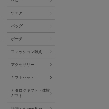
ベビー
ファブリック
ウエア
バッグ
グリーン
ポーチ
バス＆ビューティー
ファッション雑貨
バス＆ビューティー
アクセサリー
タオル
ギフトセット
ウエア＆バッグ
カタログギフト・体験
ウエア
ギフト
レイングッズ
福袋・Happy Bag