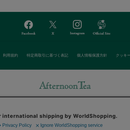
利用規約
特定商取引に基づく表記
個人情報保護方針
クッキ
Afternoon Tea(アフタヌーンティー)公式オンラインストアでは、
・ダイニングなどの生活雑貨、紅茶・焼き菓子など、毎日新商品をご用意し
また、ギフトセットなどギフトにぴったりの豊富な商品がラインナップ。
る相手の住所を知らなくても、SNSやメールで気軽にギフトを贈ることがで
「ソーシャルギフト」サービスもご提供しています。
。ボタンから同意の可否を選択してください。選