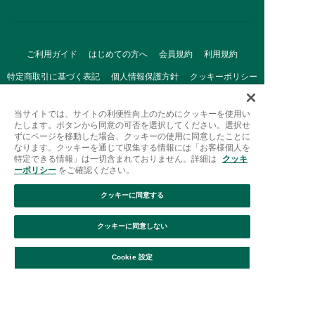
ご利用ガイド
はじめての方へ
会員規約
利用規約
特定商取引に基づく表記
個人情報保護方針
クッキーポリシー
採用情報
FAQ
お問い合わせ
当サイトでは、サイトの利便性向上のためにクッキーを使用い
たします。ボタンから同意の可否を選択してください。選択せ
ずにページを移動した場合、クッキーの使用に同意したことに
なります。クッキーを通じて収集する情報には「お客様個人を
特定できる情報」は一切含まれておりません。詳細は
クッキ
ーポリシー
をご確認ください。
クッキーに同意する
Afternoon Tea(アフタヌーンティー)公式オンラインストアで
は、
クッキーに同意しない
キッチン・ダイニングなどの生活雑貨、紅茶・焼き菓子など、
絞り込み
並び替え
毎日新商品をご用意しています。
Cookie 設定
また、ギフトセットなどギフトにぴったりの
豊富な商品がラインナップ。
贈る相手の住所を知らなくても、