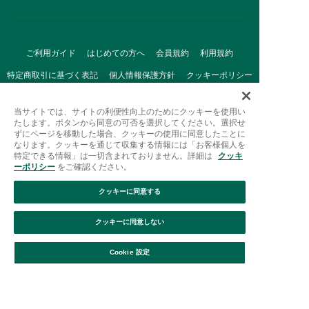
ご利用ガイド
はじめての方へ
会員規約
利用規約
特定商取引に基づく表記
個人情報保護方針
クッキーポリシー
採用情報
FAQ
お問い合わせ
当サイトでは、サイトの利便性向上のためにクッキーを使用い
たします。ボタンから同意の可否を選択してください。選択せ
ずにページを移動した場合、クッキーの使用に同意したことに
なります。クッキーを通じて収集する情報には「お客様個人を
特定できる情報」は一切含まれておりません。詳細は
クッキ
ーポリシー
をご確認ください。
クッキーに同意する
Afternoon Tea(アフタヌーンティー)公式オンラインストアで
は、
クッキーに同意しない
キッチン・ダイニングなどの生活雑貨、紅茶・焼き菓子など、
絞り込み
並び替え
毎日新商品をご用意しています。
Cookie 設定
また、ギフトセットなどギフトにぴったりの
豊富な商品がラインナップ。
贈る相手の住所を知らなくても、