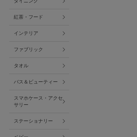
ダイニング
トラベルグッズ
紅茶・フード
インテリア
ランチ
ファブリック
バッグ
タオル
キッチン・ダイニング
バス＆ビューティー
ダイニング
スマホケース・アクセ
キッチン
サリー
インテリア
ステーショナリー
インテリア