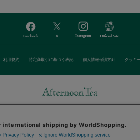
利用規約
特定商取引に基づく表記
個人情報保護方針
クッキ
Afternoon Tea(アフタヌーンティー)公式オンラインストアでは、
・ダイニングなどの生活雑貨、紅茶・焼き菓子など、毎日新商品をご用意し
また、ギフトセットなどギフトにぴったりの豊富な商品がラインナップ。
る相手の住所を知らなくても、SNSやメールで気軽にギフトを贈ることがで
「ソーシャルギフト」サービスもご提供しています。
。ボタンから同意の可否を選択してください。選