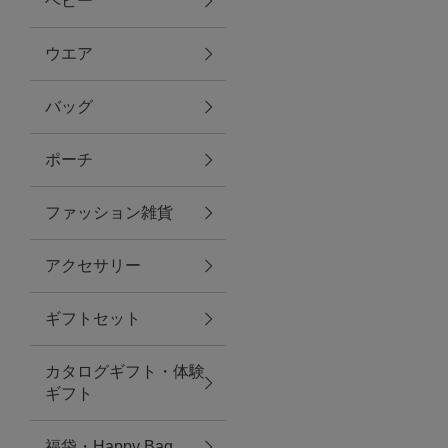
ベビー
ファブリック
ウエア
バッグ
グリーン
ポーチ
バス＆ビューティー
ファッション雑貨
バス＆ビューティー
アクセサリー
タオル
ギフトセット
ウエア＆バッグ
カタログギフト・体験
ウエア
ギフト
レイングッズ
福袋・Happy Bag