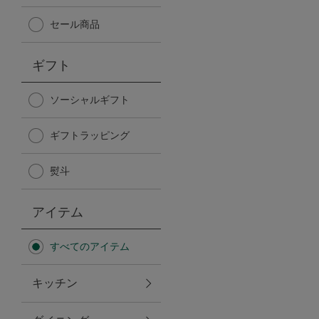
Afternoon Tea TEAROOM
セール商品
PICK UP ITEMS
ギフト
ハンディファン
ソーシャルギフト
ギフトラッピング
日傘
熨斗
保冷バッグ
アイテム
星空シリーズ
すべてのアイテム
無重力シリーズ
キッチン
バイヤーの「愛用品」