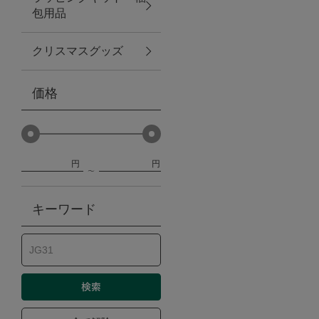
包用品
ベビー
クリスマスグッズ
WEB限定
価格
Outlet
円
円
防災グッズ・非常食
キーワード
トレーニング
ヴィンテージ