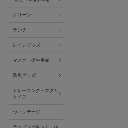
グリーン
アクセサリー
ランチ
ファッション雑貨
レイングッズ
ファッショングッズ
マスク・衛生用品
スマホケース・アクセサリー
防災グッズ
ポーチ
トレーニング・エクサ
サイズ
ステーショナリー
その他
ヴィンテージ
紅茶・フード
ラッピングキット・梱