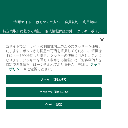
ご利用ガイド
はじめての方へ
会員規約
利用規約
特定商取引に基づく表記
個人情報保護方針
クッキーポリシー
採用情報
FAQ
お問い合わせ
当サイトでは、サイトの利便性向上のためにクッキーを使用い
たします。ボタンから同意の可否を選択してください。選択せ
ずにページを移動した場合、クッキーの使用に同意したことに
なります。クッキーを通じて収集する情報には「お客様個人を
特定できる情報」は一切含まれておりません。詳細は
クッキ
ーポリシー
をご確認ください。
クッキーに同意する
Afternoon Tea(アフタヌーンティー)公式オンラインストアで
は、
クッキーに同意しない
キッチン・ダイニングなどの生活雑貨、紅茶・焼き菓子など、
絞り込み
並び替え
毎日新商品をご用意しています。
Cookie 設定
また、ギフトセットなどギフトにぴったりの
豊富な商品がラインナップ。
贈る相手の住所を知らなくても、