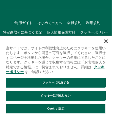
ご利用ガイド
はじめての方へ
会員規約
利用規約
特定商取引に基づく表記
個人情報保護方針
クッキーポリシー
採用情報
FAQ
お問い合わせ
当サイトでは、サイトの利便性向上のためにクッキーを使用い
たします。ボタンから同意の可否を選択してください。選択せ
ずにページを移動した場合、クッキーの使用に同意したことに
なります。クッキーを通じて収集する情報には「お客様個人を
特定できる情報」は一切含まれておりません。詳細は
クッキ
ーポリシー
をご確認ください。
クッキーに同意する
Afternoon Tea(アフタヌーンティー)公式オンラインストアで
は、
クッキーに同意しない
キッチン・ダイニングなどの生活雑貨、紅茶・焼き菓子など、
絞り込み
並び替え
毎日新商品をご用意しています。
Cookie 設定
また、ギフトセットなどギフトにぴったりの
豊富な商品がラインナップ。
贈る相手の住所を知らなくても、