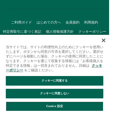
ご利用ガイド
はじめての方へ
会員規約
利用規約
特定商取引に基づく表記
個人情報保護方針
クッキーポリシー
採用情報
FAQ
お問い合わせ
当サイトでは、サイトの利便性向上のためにクッキーを使用い
たします。ボタンから同意の可否を選択してください。選択せ
ずにページを移動した場合、クッキーの使用に同意したことに
なります。クッキーを通じて収集する情報には「お客様個人を
特定できる情報」は一切含まれておりません。詳細は
クッキ
ーポリシー
をご確認ください。
クッキーに同意する
Afternoon Tea(アフタヌーンティー)公式オンラインストアで
は、
クッキーに同意しない
キッチン・ダイニングなどの生活雑貨、紅茶・焼き菓子など、
絞り込み
並び替え
毎日新商品をご用意しています。
Cookie 設定
また、ギフトセットなどギフトにぴったりの
豊富な商品がラインナップ。
贈る相手の住所を知らなくても、