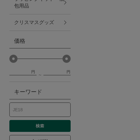
包用品
ベビー
クリスマスグッズ
WEB限定
価格
Outlet
円
円
防災グッズ・非常食
キーワード
トレーニング
ヴィンテージ