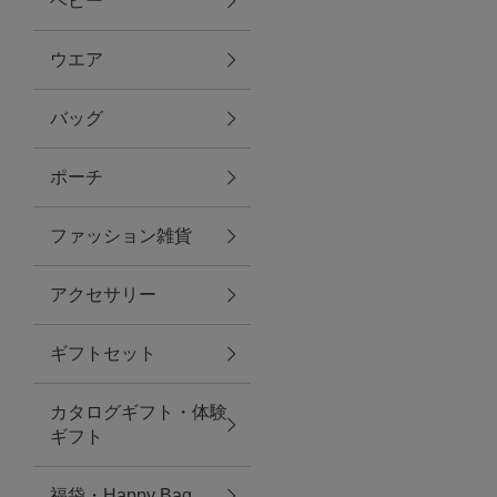
ベビー
ファブリック
ウエア
バッグ
グリーン
ポーチ
バス＆ビューティー
ファッション雑貨
バス＆ビューティー
アクセサリー
タオル
ギフトセット
ウエア＆バッグ
カタログギフト・体験
ウエア
ギフト
レイングッズ
福袋・Happy Bag