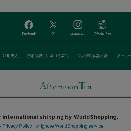
利用規約
特定商取引に基づく表記
個人情報保護方針
クッキ
Afternoon Tea(アフタヌーンティー)公式オンラインストアでは、
・ダイニングなどの生活雑貨、紅茶・焼き菓子など、毎日新商品をご用意し
また、ギフトセットなどギフトにぴったりの豊富な商品がラインナップ。
る相手の住所を知らなくても、SNSやメールで気軽にギフトを贈ることがで
「ソーシャルギフト」サービスもご提供しています。
。ボタンから同意の可否を選択してください。選