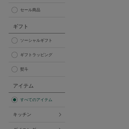
Afternoon Tea TEAROOM
セール商品
PICK UP ITEMS
ギフト
ハンディファン
ソーシャルギフト
ギフトラッピング
日傘
熨斗
保冷バッグ
アイテム
星空シリーズ
すべてのアイテム
無重力シリーズ
キッチン
バイヤーの「愛用品」