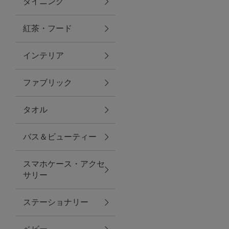
ダイニング
トラベルグッズ
紅茶・フード
インテリア
ランチ
ファブリック
バッグ
タオル
キッチン・ダイニング
バス＆ビューティー
ダイニング
スマホケース・アクセ
キッチン
サリー
インテリア
ステーショナリー
インテリア