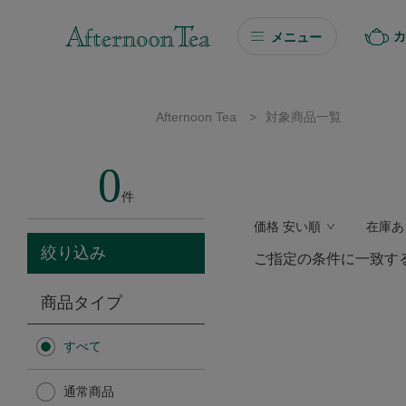
カ
メニュー
ギフト
Afternoon Tea
>
対象商品一覧
ギフト商品を探す
0
ソーシャルギフト
件
価格 安い順
在庫あ
カタログギフト
絞り込み
ご指定の条件に一致す
プチギフト
商品タイプ
プチギフト
すべて
Afternoon Tea TEAROOM
通常商品