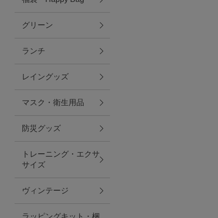
グリーン
アクセサリー
ランチ
ファッション雑貨
レイングッズ
ファッショングッズ
マスク・衛生用品
スマホケース・アクセサリー
防災グッズ
ポーチ
トレーニング・エクサ
サイズ
ステーショナリー
その他
ヴィンテージ
紅茶・フード
ラッピングキット・梱