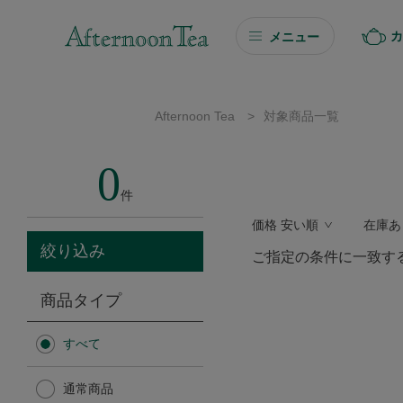
カ
メニュー
ギフト
Afternoon Tea
>
対象商品一覧
ギフト商品を探す
0
ソーシャルギフト
件
価格 安い順
在庫あ
カタログギフト
絞り込み
ご指定の条件に一致す
プチギフト
商品タイプ
プチギフト
すべて
Afternoon Tea TEAROOM
通常商品