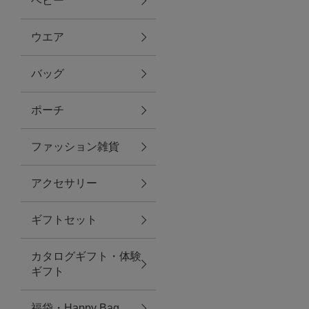
ベビー
ファブリック
ウエア
バッグ
グリーン
ポーチ
バス＆ビューティー
ファッション雑貨
バス＆ビューティー
アクセサリー
タオル
ギフトセット
ウエア＆バッグ
カタログギフト・体験
ウエア
ギフト
レイングッズ
福袋・Happy Bag