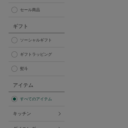
Afternoon Tea TEAROOM
セール商品
PICK UP ITEMS
ギフト
ハンディファン
ソーシャルギフト
ギフトラッピング
日傘
熨斗
保冷バッグ
アイテム
星空シリーズ
すべてのアイテム
無重力シリーズ
キッチン
バイヤーの「愛用品」