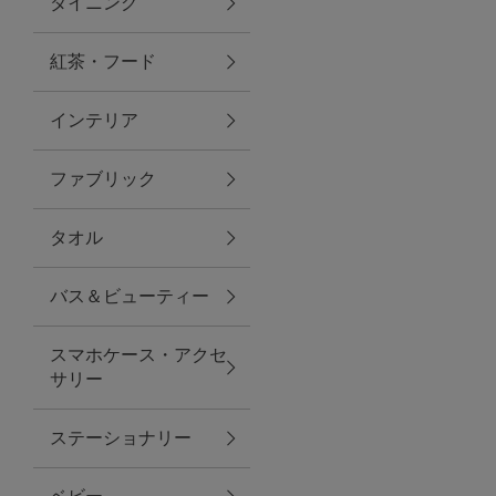
ダイニング
トラベルグッズ
紅茶・フード
インテリア
ランチ
ファブリック
バッグ
タオル
キッチン・ダイニング
バス＆ビューティー
ダイニング
スマホケース・アクセ
キッチン
サリー
インテリア
ステーショナリー
インテリア