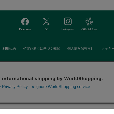
利用規約
特定商取引に基づく表記
個人情報保護方針
クッキ
Afternoon Tea(アフタヌーンティー)公式オンラインストアでは、
。ボタンから同意の可否を選択してください。選
・ダイニングなどの生活雑貨、紅茶・焼き菓子など、毎日新商品をご用意し
ます。クッキーを通じて収集する情報には「お客
クッキーに同意
ーポリシー
をご確認ください。
また、ギフトセットなどギフトにぴったりの豊富な商品がラインナップ。
る相手の住所を知らなくても、SNSやメールで気軽にギフトを贈ることがで
「ソーシャルギフト」サービスもご提供しています。