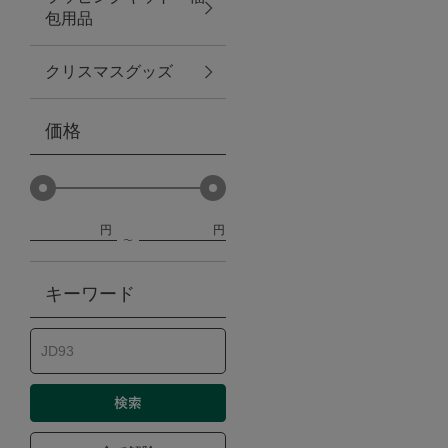
包用品
ベビー
クリスマスグッズ
WEB限定
価格
Outlet
円
円
防災グッズ・非常食
キーワード
トレーニング
ヴィンテージ