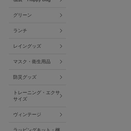
グリーン
アクセサリー
ランチ
ファッション雑貨
レイングッズ
ファッショングッズ
マスク・衛生用品
スマホケース・アクセサリー
防災グッズ
ポーチ
トレーニング・エクサ
サイズ
ステーショナリー
その他
ヴィンテージ
紅茶・フード
ラッピングキット・梱