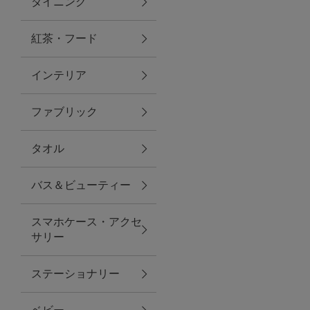
ダイニング
トラベルグッズ
紅茶・フード
インテリア
ランチ
ファブリック
バッグ
タオル
キッチン・ダイニング
バス＆ビューティー
ダイニング
スマホケース・アクセ
キッチン
サリー
インテリア
ステーショナリー
インテリア