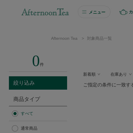
カ
メニュー
ギフト
Afternoon Tea
>
対象商品一覧
ギフト商品を探す
0
ソーシャルギフト
件
新着順
在庫あり
カタログギフト
絞り込み
ご指定の条件に一致す
プチギフト
商品タイプ
プチギフト
すべて
Afternoon Tea TEAROOM
通常商品