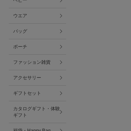
ベビー
ファブリック
ウエア
バッグ
グリーン
ポーチ
バス＆ビューティー
ファッション雑貨
バス＆ビューティー
アクセサリー
タオル
ギフトセット
ウエア＆バッグ
カタログギフト・体験
ウエア
ギフト
レイングッズ
福袋・Happy Bag