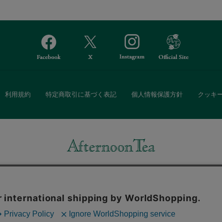
利用規約
特定商取引に基づく表記
個人情報保護方針
クッキ
Afternoon Tea(アフタヌーンティー)公式オンラインストアでは、
・ダイニングなどの生活雑貨、紅茶・焼き菓子など、毎日新商品をご用意し
また、ギフトセットなどギフトにぴったりの豊富な商品がラインナップ。
る相手の住所を知らなくても、SNSやメールで気軽にギフトを贈ることがで
「ソーシャルギフト」サービスもご提供しています。
。ボタンから同意の可否を選択してください。選