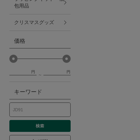
包用品
ベビー
クリスマスグッズ
WEB限定
価格
Outlet
円
円
防災グッズ・非常食
キーワード
トレーニング
ヴィンテージ