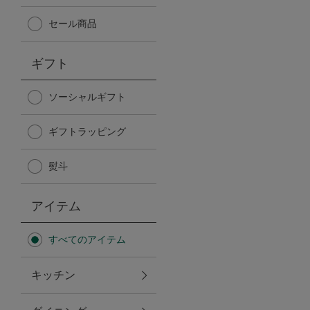
Afternoon Tea TEAROOM
セール商品
PICK UP ITEMS
ギフト
ハンディファン
ソーシャルギフト
ギフトラッピング
日傘
熨斗
保冷バッグ
アイテム
星空シリーズ
すべてのアイテム
無重力シリーズ
キッチン
バイヤーの「愛用品」