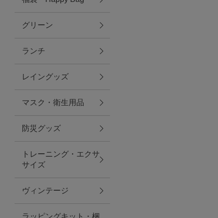
グリーン
アクセサリー
ランチ
ファッション雑貨
レイングッズ
ファッショングッズ
マスク・衛生用品
スマホケース・アクセサリー
防災グッズ
ポーチ
トレーニング・エクサ
サイズ
ステーショナリー
その他
ヴィンテージ
紅茶・フード
ラッピングキット・梱