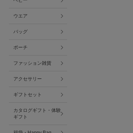
ベビー
ファブリック
ウエア
バッグ
グリーン
ポーチ
バス＆ビューティー
ファッション雑貨
バス＆ビューティー
アクセサリー
タオル
ギフトセット
ウエア＆バッグ
カタログギフト・体験
ウエア
ギフト
レイングッズ
福袋・Happy Bag