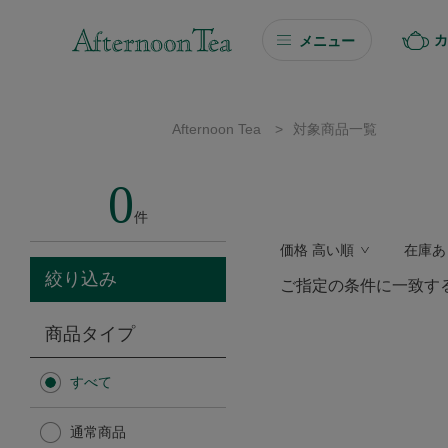
カ
メニュー
ギフト
Afternoon Tea
>
対象商品一覧
ギフト商品を探す
0
ソーシャルギフト
件
価格 高い順
在庫あ
カタログギフト
絞り込み
ご指定の条件に一致す
プチギフト
商品タイプ
プチギフト
すべて
Afternoon Tea TEAROOM
通常商品