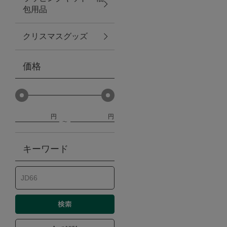
包用品
ベビー
クリスマスグッズ
WEB限定
価格
Outlet
円
円
防災グッズ・非常食
キーワード
トレーニング
ヴィンテージ