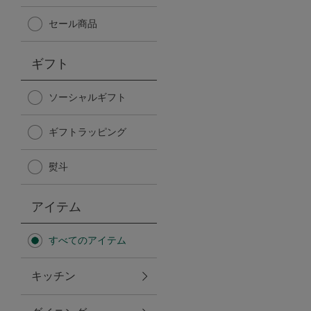
Afternoon Tea TEAROOM
セール商品
PICK UP ITEMS
ギフト
ハンディファン
ソーシャルギフト
ギフトラッピング
日傘
熨斗
保冷バッグ
アイテム
星空シリーズ
すべてのアイテム
無重力シリーズ
キッチン
バイヤーの「愛用品」