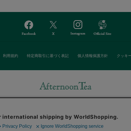
利用規約
特定商取引に基づく表記
個人情報保護方針
クッキ
Afternoon Tea(アフタヌーンティー)公式オンラインストアでは、
・ダイニングなどの生活雑貨、紅茶・焼き菓子など、毎日新商品をご用意し
また、ギフトセットなどギフトにぴったりの豊富な商品がラインナップ。
る相手の住所を知らなくても、SNSやメールで気軽にギフトを贈ることがで
「ソーシャルギフト」サービスもご提供しています。
。ボタンから同意の可否を選択してください。選