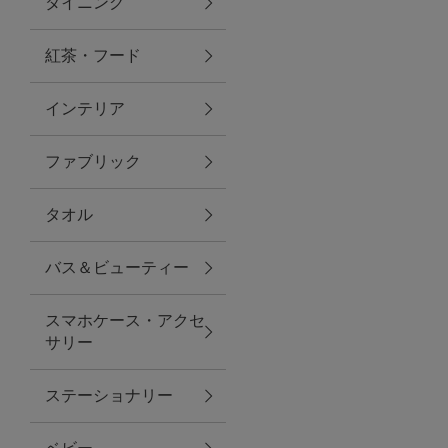
ダイニング
トラベルグッズ
紅茶・フード
インテリア
ランチ
ファブリック
バッグ
タオル
キッチン・ダイニング
バス＆ビューティー
ダイニング
スマホケース・アクセ
キッチン
サリー
インテリア
ステーショナリー
インテリア