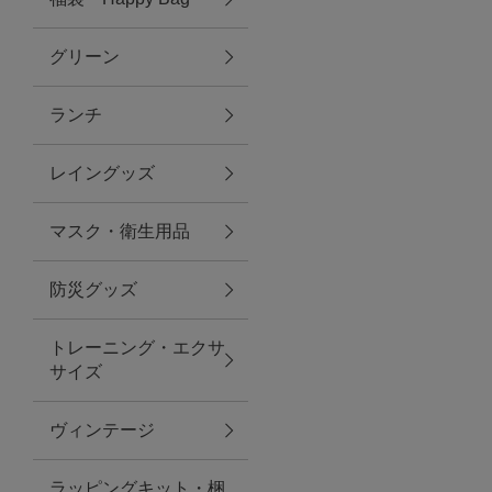
グリーン
アクセサリー
ランチ
ファッション雑貨
レイングッズ
ファッショングッズ
マスク・衛生用品
スマホケース・アクセサリー
防災グッズ
ポーチ
トレーニング・エクサ
サイズ
ステーショナリー
その他
ヴィンテージ
紅茶・フード
ラッピングキット・梱