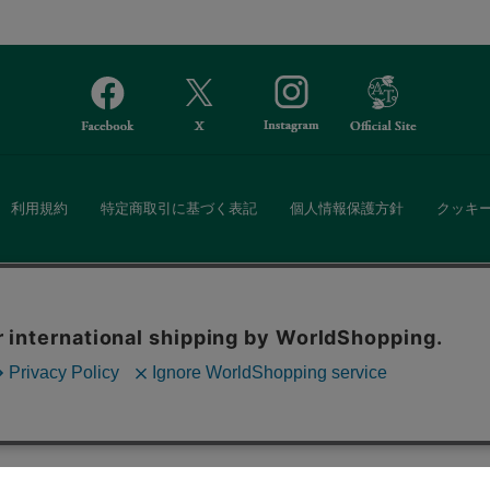
利用規約
特定商取引に基づく表記
個人情報保護方針
クッキ
Afternoon Tea(アフタヌーンティー)公式オンラインストアでは、
。ボタンから同意の可否を選択してください。選
・ダイニングなどの生活雑貨、紅茶・焼き菓子など、毎日新商品をご用意し
ます。クッキーを通じて収集する情報には「お客
クッキーに同意
ーポリシー
をご確認ください。
また、ギフトセットなどギフトにぴったりの豊富な商品がラインナップ。
る相手の住所を知らなくても、SNSやメールで気軽にギフトを贈ることがで
「ソーシャルギフト」サービスもご提供しています。