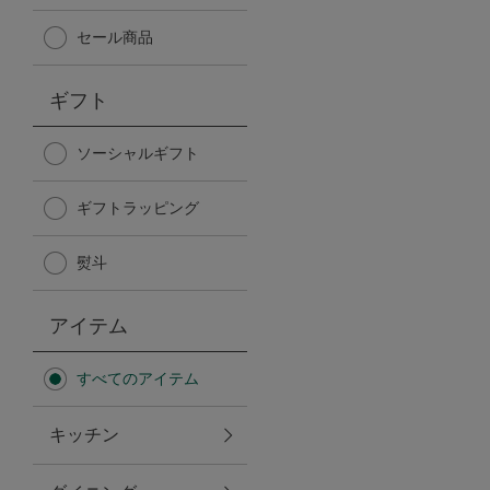
Afternoon Tea TEAROOM
セール商品
PICK UP ITEMS
ギフト
ハンディファン
ソーシャルギフト
ギフトラッピング
日傘
熨斗
保冷バッグ
アイテム
星空シリーズ
すべてのアイテム
無重力シリーズ
キッチン
バイヤーの「愛用品」