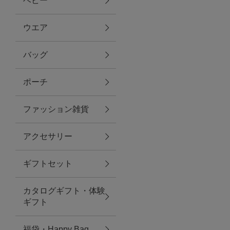
ベビー
ファブリック
ウエア
バッグ
グリーン
ポーチ
バス＆ビューティー
ファッション雑貨
バス＆ビューティー
アクセサリー
タオル
ギフトセット
ウエア＆バッグ
カタログギフト・体験
ウエア
ギフト
レイングッズ
福袋・Happy Bag