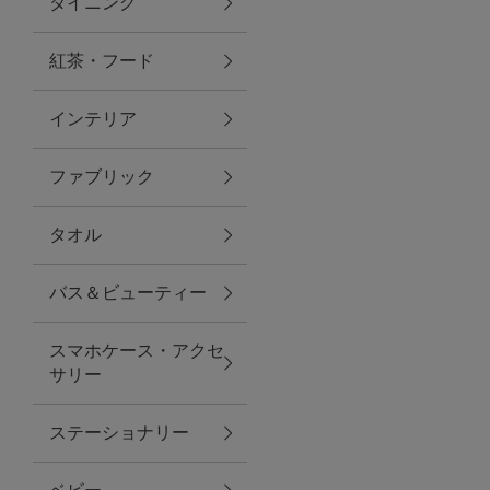
ダイニング
トラベルグッズ
紅茶・フード
インテリア
ランチ
ファブリック
バッグ
タオル
キッチン・ダイニング
バス＆ビューティー
ダイニング
スマホケース・アクセ
キッチン
サリー
インテリア
ステーショナリー
インテリア