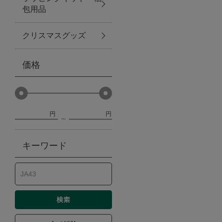
包用品
ベビー
クリスマスグッズ
WEB限定
価格
Outlet
円
円
防災グッズ・非常食
キーワード
トレーニング
ヴィンテージ