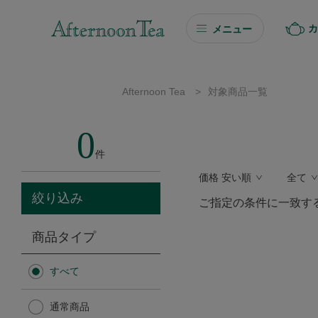
カ
メニュー
ギフト
Afternoon Tea
>
対象商品一覧
ギフト商品を探す
0
ソーシャルギフト
件
価格 安い順
全て
カタログギフト
絞り込み
ご指定の条件に一致す
プチギフト
商品タイプ
プチギフト
すべて
Afternoon Tea TEAROOM
通常商品