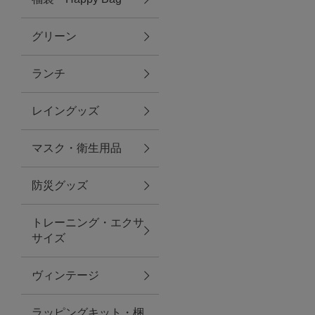
グリーン
アクセサリー
ランチ
ファッション雑貨
レイングッズ
ファッショングッズ
マスク・衛生用品
スマホケース・アクセサリー
防災グッズ
ポーチ
トレーニング・エクサ
サイズ
ステーショナリー
その他
ヴィンテージ
紅茶・フード
ラッピングキット・梱