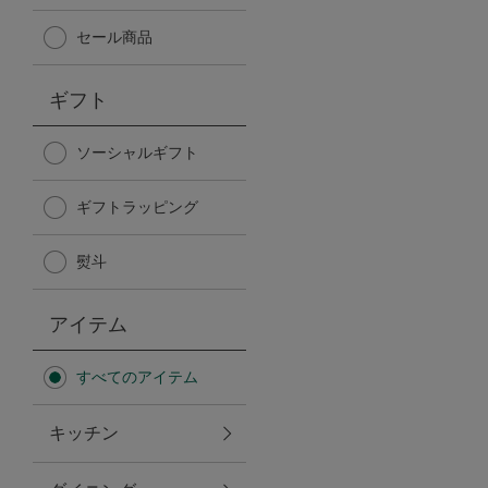
Afternoon Tea TEAROOM
セール商品
PICK UP ITEMS
ギフト
ハンディファン
ソーシャルギフト
ギフトラッピング
日傘
熨斗
保冷バッグ
アイテム
星空シリーズ
すべてのアイテム
無重力シリーズ
キッチン
バイヤーの「愛用品」