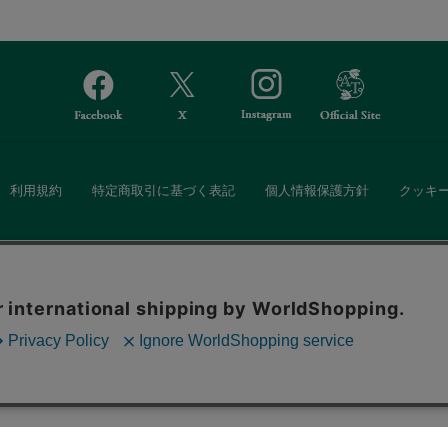
利用規約
特定商取引に基づく表記
個人情報保護方針
クッキ
Afternoon Tea(アフタヌーンティー)公式オンラインストアでは、
。ボタンから同意の可否を選択してください。選
・ダイニングなどの生活雑貨、紅茶・焼き菓子など、毎日新商品をご用意し
ます。クッキーを通じて収集する情報には「お客
クッキーに同意
ーポリシー
をご確認ください。
また、ギフトセットなどギフトにぴったりの豊富な商品がラインナップ。
る相手の住所を知らなくても、SNSやメールで気軽にギフトを贈ることがで
「ソーシャルギフト」サービスもご提供しています。