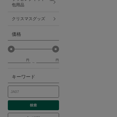
包用品
ベビー
クリスマスグッズ
WEB限定
価格
Outlet
円
円
防災グッズ・非常食
キーワード
トレーニング
ヴィンテージ