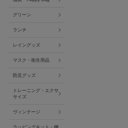
グリーン
アクセサリー
ランチ
ファッション雑貨
レイングッズ
ファッショングッズ
マスク・衛生用品
スマホケース・アクセサリー
防災グッズ
ポーチ
トレーニング・エクサ
サイズ
ステーショナリー
その他
ヴィンテージ
紅茶・フード
ラッピングキット・梱