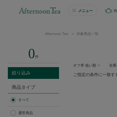
カ
メニュー
ギフト
Afternoon Tea
>
対象商品一覧
ギフト商品を探す
0
ソーシャルギフト
件
オフ率 低い順
在庫
カタログギフト
絞り込み
ご指定の条件に一致す
プチギフト
商品タイプ
プチギフト
すべて
Afternoon Tea TEAROOM
通常商品