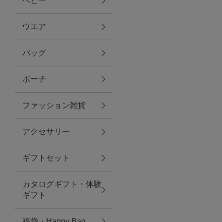
ベビー
ファブリック
ウエア
バッグ
グリーン
ポーチ
バス＆ビューティー
ファッション雑貨
バス＆ビューティー
アクセサリー
タオル
ギフトセット
ウエア＆バッグ
カタログギフト・体験
ウエア
ギフト
レイングッズ
福袋・Happy Bag