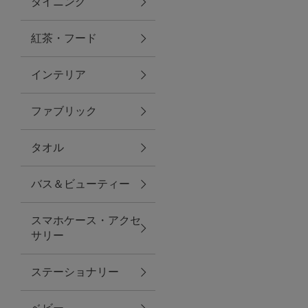
ダイニング
トラベルグッズ
紅茶・フード
インテリア
ランチ
ファブリック
バッグ
タオル
キッチン・ダイニング
バス＆ビューティー
ダイニング
スマホケース・アクセ
キッチン
サリー
インテリア
ステーショナリー
インテリア