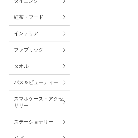
ダイニング
トラベルグッズ
紅茶・フード
インテリア
ランチ
ファブリック
バッグ
タオル
キッチン・ダイニング
バス＆ビューティー
ダイニング
スマホケース・アクセ
キッチン
サリー
インテリア
ステーショナリー
インテリア