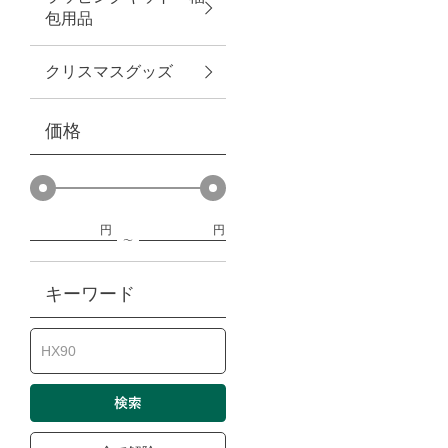
包用品
ベビー
クリスマスグッズ
WEB限定
価格
Outlet
円
円
防災グッズ・非常食
キーワード
トレーニング
ヴィンテージ