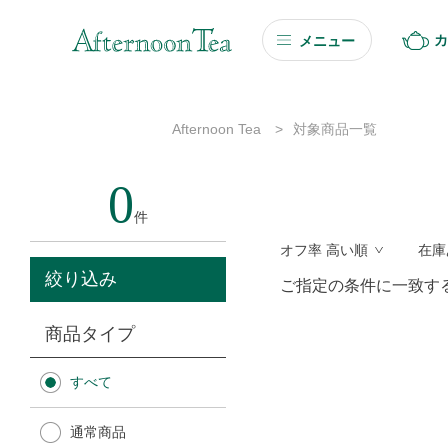
カ
メニュー
ギフト
Afternoon Tea
>
対象商品一覧
ギフト商品を探す
0
ソーシャルギフト
件
オフ率 高い順
在庫
カタログギフト
絞り込み
ご指定の条件に一致す
プチギフト
商品タイプ
プチギフト
すべて
Afternoon Tea TEAROOM
通常商品