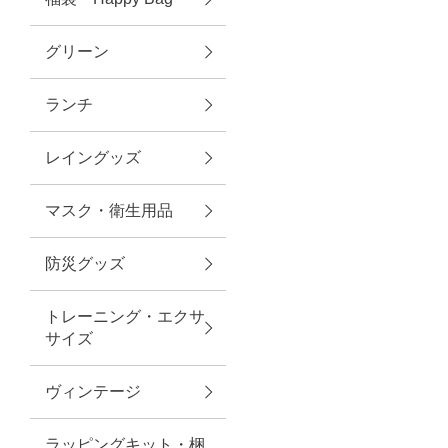
グリーン
アクセサリー
ランチ
ファッション雑貨
レイングッズ
ファッショングッズ
マスク・衛生用品
スマホケース・アクセサリー
防災グッズ
ポーチ
トレーニング・エクサ
サイズ
ステーショナリー
その他
ヴィンテージ
紅茶・フード
ラッピングキット・梱