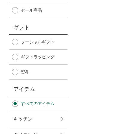
Afternoon Tea TEAROOM
セール商品
PICK UP ITEMS
ギフト
ハンディファン
ソーシャルギフト
ギフトラッピング
日傘
熨斗
保冷バッグ
アイテム
星空シリーズ
すべてのアイテム
無重力シリーズ
キッチン
バイヤーの「愛用品」