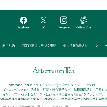
利用規約
特定商取引に基づく表記
個人情報保護方針
クッキ
Afternoon Tea(アフタヌーンティー)公式オンラインストアでは、
・ダイニングなどの生活雑貨、紅茶・焼き菓子など、毎日新商品をご用意し
また、ギフトセットなどギフトにぴったりの豊富な商品がラインナップ。
る相手の住所を知らなくても、SNSやメールで気軽にギフトを贈ることがで
「ソーシャルギフト」サービスもご提供しています。
。ボタンから同意の可否を選択してください。選