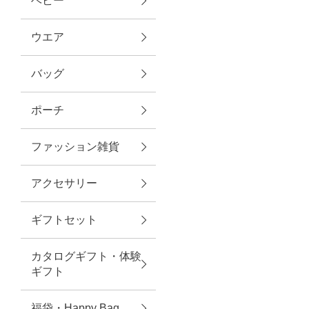
ベビー
ファブリック
ウエア
バッグ
グリーン
ポーチ
バス＆ビューティー
ファッション雑貨
バス＆ビューティー
アクセサリー
タオル
ギフトセット
ウエア＆バッグ
カタログギフト・体験
ウエア
ギフト
レイングッズ
福袋・Happy Bag