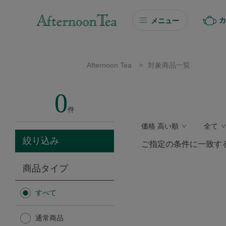
カ
メニュー
ギフト
Afternoon Tea
>
対象商品一覧
ギフト商品を探す
0
ソーシャルギフト
件
価格 高い順
全て
カタログギフト
絞り込み
ご指定の条件に一致す
プチギフト
商品タイプ
プチギフト
すべて
Afternoon Tea TEAROOM
通常商品