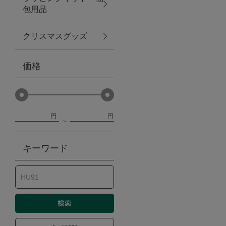
包用品
ベビー
クリスマスグッズ
WEB限定
価格
Outlet
円
円
防災グッズ・非常食
キーワード
トレーニング
ヴィンテージ