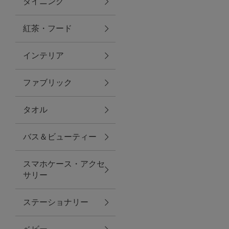
ダイニング
トラベルグッズ
紅茶・フード
インテリア
ランチ
ファブリック
バッグ
タオル
キッチン・ダイニング
バス＆ビューティー
ダイニング
スマホケース・アクセ
キッチン
サリー
インテリア
ステーショナリー
インテリア