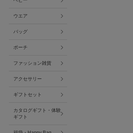
ベビー
ファブリック
ウエア
バッグ
グリーン
ポーチ
バス＆ビューティー
ファッション雑貨
バス＆ビューティー
アクセサリー
タオル
ギフトセット
ウエア＆バッグ
カタログギフト・体験
ウエア
ギフト
レイングッズ
福袋・Happy Bag