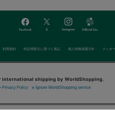
利用規約
特定商取引に基づく表記
個人情報保護方針
クッキ
Afternoon Tea(アフタヌーンティー)公式オンラインストアでは、
。ボタンから同意の可否を選択してください。選
・ダイニングなどの生活雑貨、紅茶・焼き菓子など、毎日新商品をご用意し
ます。クッキーを通じて収集する情報には「お客
クッキーに同意
ーポリシー
をご確認ください。
また、ギフトセットなどギフトにぴったりの豊富な商品がラインナップ。
る相手の住所を知らなくても、SNSやメールで気軽にギフトを贈ることがで
「ソーシャルギフト」サービスもご提供しています。