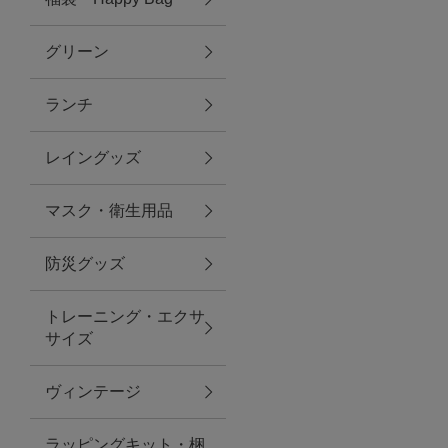
グリーン
アクセサリー
ランチ
ファッション雑貨
レイングッズ
ファッショングッズ
マスク・衛生用品
スマホケース・アクセサリー
防災グッズ
ポーチ
トレーニング・エクサ
サイズ
ステーショナリー
その他
ヴィンテージ
紅茶・フード
ラッピングキット・梱