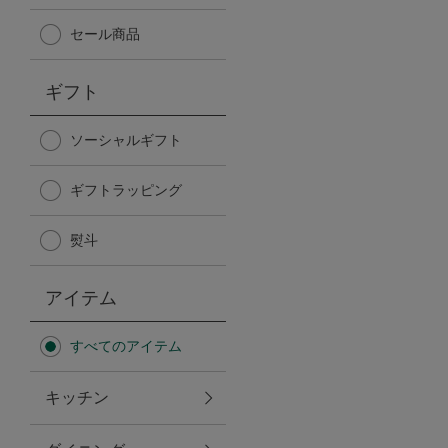
Afternoon Tea TEAROOM
セール商品
PICK UP ITEMS
ギフト
ハンディファン
ソーシャルギフト
ギフトラッピング
日傘
熨斗
保冷バッグ
アイテム
星空シリーズ
すべてのアイテム
無重力シリーズ
キッチン
バイヤーの「愛用品」