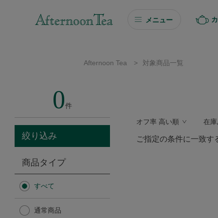
カ
メニュー
ギフト
Afternoon Tea
>
対象商品一覧
ギフト商品を探す
0
ソーシャルギフト
件
オフ率 高い順
在庫
カタログギフト
絞り込み
ご指定の条件に一致す
プチギフト
商品タイプ
プチギフト
すべて
Afternoon Tea TEAROOM
通常商品