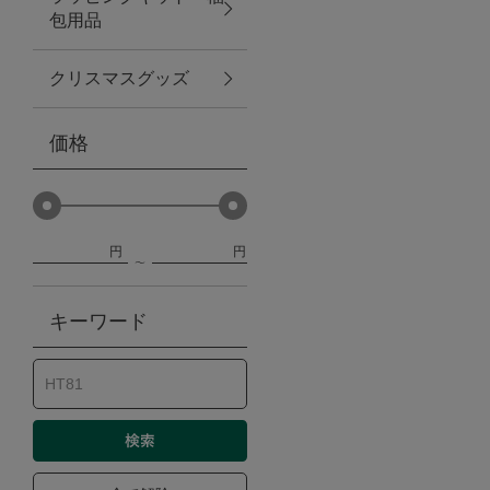
包用品
ベビー
クリスマスグッズ
WEB限定
価格
Outlet
円
円
防災グッズ・非常食
キーワード
トレーニング
ヴィンテージ