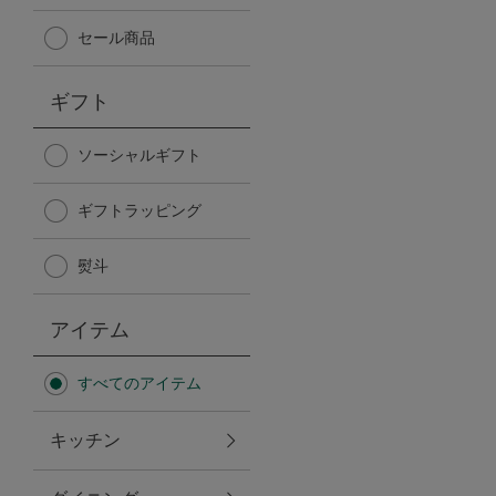
Afternoon Tea TEAROOM
セール商品
PICK UP ITEMS
ギフト
ハンディファン
ソーシャルギフト
ギフトラッピング
日傘
熨斗
保冷バッグ
アイテム
星空シリーズ
すべてのアイテム
無重力シリーズ
キッチン
バイヤーの「愛用品」