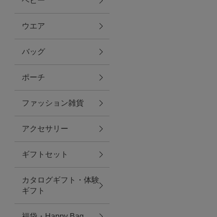
ベビー
ファブリック
ウエア
バッグ
グリーン
ポーチ
バス＆ビューティー
ファッション雑貨
バス＆ビューティー
アクセサリー
タオル
ギフトセット
ウエア＆バッグ
カタログギフト・体験
ウエア
ギフト
レイングッズ
福袋・Happy Bag