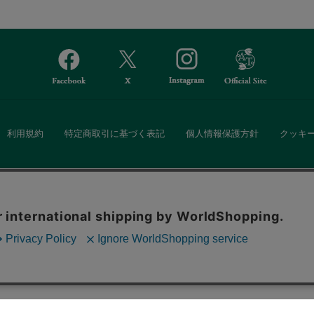
利用規約
特定商取引に基づく表記
個人情報保護方針
クッキ
Afternoon Tea(アフタヌーンティー)公式オンラインストアでは、
。ボタンから同意の可否を選択してください。選
・ダイニングなどの生活雑貨、紅茶・焼き菓子など、毎日新商品をご用意し
ます。クッキーを通じて収集する情報には「お客
クッキーに同意
ーポリシー
をご確認ください。
また、ギフトセットなどギフトにぴったりの豊富な商品がラインナップ。
る相手の住所を知らなくても、SNSやメールで気軽にギフトを贈ることがで
「ソーシャルギフト」サービスもご提供しています。