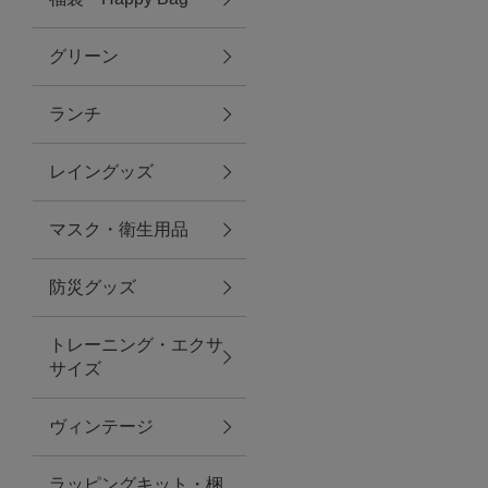
グリーン
アクセサリー
ランチ
ファッション雑貨
レイングッズ
ファッショングッズ
マスク・衛生用品
スマホケース・アクセサリー
防災グッズ
ポーチ
トレーニング・エクサ
サイズ
ステーショナリー
その他
ヴィンテージ
紅茶・フード
ラッピングキット・梱