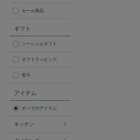
Afternoon Tea TEAROOM
セール商品
PICK UP ITEMS
ギフト
ハンディファン
ソーシャルギフト
ギフトラッピング
日傘
熨斗
保冷バッグ
アイテム
星空シリーズ
すべてのアイテム
無重力シリーズ
キッチン
バイヤーの「愛用品」