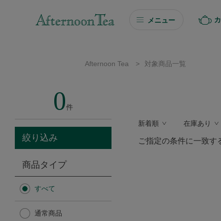
カ
メニュー
ギフト
Afternoon Tea
>
対象商品一覧
ギフト商品を探す
0
ソーシャルギフト
件
新着順
在庫あり
カタログギフト
絞り込み
ご指定の条件に一致す
プチギフト
商品タイプ
プチギフト
すべて
Afternoon Tea TEAROOM
通常商品