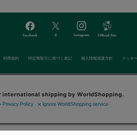
利用規約
特定商取引に基づく表記
個人情報保護方針
クッキ
Afternoon Tea(アフタヌーンティー)公式オンラインストアでは、
。ボタンから同意の可否を選択してください。選
・ダイニングなどの生活雑貨、紅茶・焼き菓子など、毎日新商品をご用意し
ます。クッキーを通じて収集する情報には「お客
クッキーに同意
ーポリシー
をご確認ください。
また、ギフトセットなどギフトにぴったりの豊富な商品がラインナップ。
る相手の住所を知らなくても、SNSやメールで気軽にギフトを贈ることがで
「ソーシャルギフト」サービスもご提供しています。