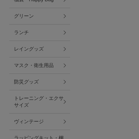
グリーン
アクセサリー
ランチ
ファッション雑貨
レイングッズ
ファッショングッズ
マスク・衛生用品
スマホケース・アクセサリー
防災グッズ
ポーチ
トレーニング・エクサ
サイズ
ステーショナリー
その他
ヴィンテージ
紅茶・フード
ラッピングキット・梱