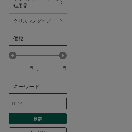
包用品
ベビー
クリスマスグッズ
WEB限定
価格
Outlet
円
円
防災グッズ・非常食
キーワード
トレーニング
ヴィンテージ