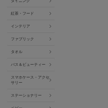
ダイニング
トラベルグッズ
紅茶・フード
インテリア
ランチ
ファブリック
バッグ
タオル
キッチン・ダイニング
バス＆ビューティー
ダイニング
スマホケース・アクセ
キッチン
サリー
インテリア
ステーショナリー
インテリア