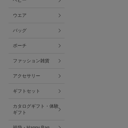
ベビー
ファブリック
ウエア
バッグ
グリーン
ポーチ
バス＆ビューティー
ファッション雑貨
バス＆ビューティー
アクセサリー
タオル
ギフトセット
ウエア＆バッグ
カタログギフト・体験
ウエア
ギフト
レイングッズ
福袋・Happy Bag