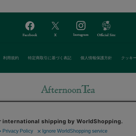
利用規約
特定商取引に基づく表記
個人情報保護方針
クッキ
Afternoon Tea(アフタヌーンティー)公式オンラインストアでは、
・ダイニングなどの生活雑貨、紅茶・焼き菓子など、毎日新商品をご用意し
また、ギフトセットなどギフトにぴったりの豊富な商品がラインナップ。
る相手の住所を知らなくても、SNSやメールで気軽にギフトを贈ることがで
「ソーシャルギフト」サービスもご提供しています。
。ボタンから同意の可否を選択してください。選