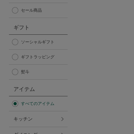
Afternoon Tea TEAROOM
セール商品
PICK UP ITEMS
ギフト
ハンディファン
ソーシャルギフト
ギフトラッピング
日傘
熨斗
保冷バッグ
アイテム
星空シリーズ
すべてのアイテム
無重力シリーズ
キッチン
バイヤーの「愛用品」