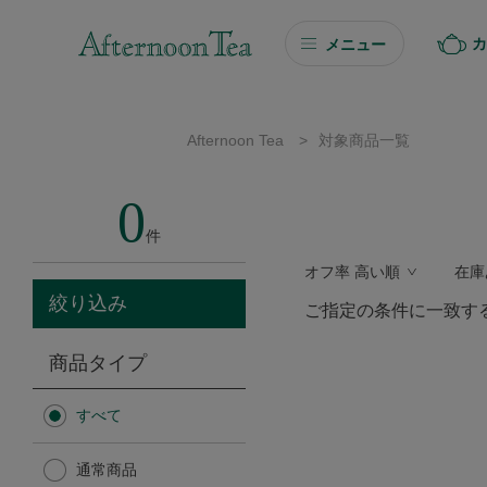
カ
メニュー
ギフト
Afternoon Tea
>
対象商品一覧
ギフト商品を探す
0
ソーシャルギフト
件
オフ率 高い順
在庫
カタログギフト
絞り込み
ご指定の条件に一致す
プチギフト
商品タイプ
プチギフト
すべて
Afternoon Tea TEAROOM
通常商品