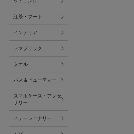
ダイニング
トラベルグッズ
紅茶・フード
インテリア
ランチ
ファブリック
バッグ
タオル
キッチン・ダイニング
バス＆ビューティー
ダイニング
スマホケース・アクセ
キッチン
サリー
インテリア
ステーショナリー
インテリア