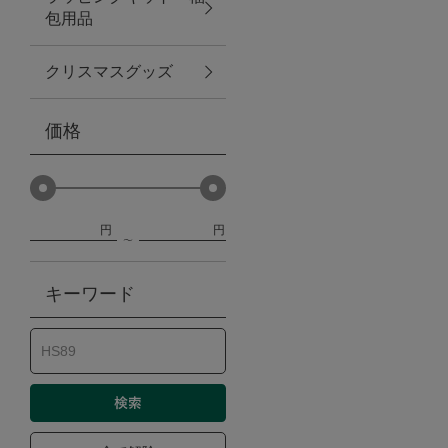
包用品
ベビー
クリスマスグッズ
WEB限定
価格
Outlet
円
円
防災グッズ・非常食
キーワード
トレーニング
ヴィンテージ