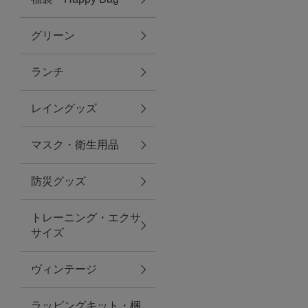
グリーン
アクセサリー
ランチ
ファッション雑貨
レイングッズ
ファッショングッズ
マスク・衛生用品
スマホケース・アクセサリー
防災グッズ
ポーチ
トレーニング・エクサ
サイズ
ステーショナリー
その他
ヴィンテージ
紅茶・フード
ラッピングキット・梱