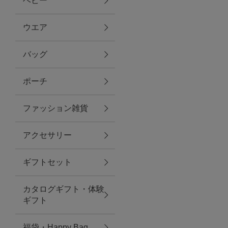
ベビー
ファブリック
ウエア
バッグ
グリーン
ポーチ
バス＆ビューティー
ファッション雑貨
バス＆ビューティー
アクセサリー
タオル
ギフトセット
ウエア＆バッグ
カタログギフト・体験
ウエア
ギフト
レイングッズ
福袋・Happy Bag