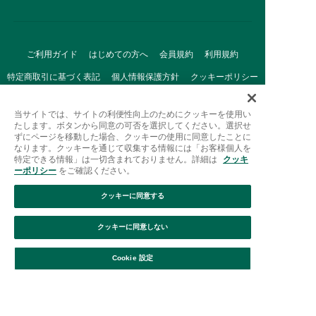
ご利用ガイド
はじめての方へ
会員規約
利用規約
特定商取引に基づく表記
個人情報保護方針
クッキーポリシー
採用情報
FAQ
お問い合わせ
当サイトでは、サイトの利便性向上のためにクッキーを使用い
たします。ボタンから同意の可否を選択してください。選択せ
ずにページを移動した場合、クッキーの使用に同意したことに
なります。クッキーを通じて収集する情報には「お客様個人を
特定できる情報」は一切含まれておりません。詳細は
クッキ
ーポリシー
をご確認ください。
クッキーに同意する
Afternoon Tea(アフタヌーンティー)公式オンラインストアで
は、
クッキーに同意しない
キッチン・ダイニングなどの生活雑貨、紅茶・焼き菓子など、
絞り込み
並び替え
毎日新商品をご用意しています。
Cookie 設定
また、ギフトセットなどギフトにぴったりの
豊富な商品がラインナップ。
贈る相手の住所を知らなくても、