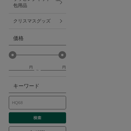
包用品
ベビー
クリスマスグッズ
WEB限定
価格
Outlet
円
円
防災グッズ・非常食
キーワード
トレーニング
ヴィンテージ