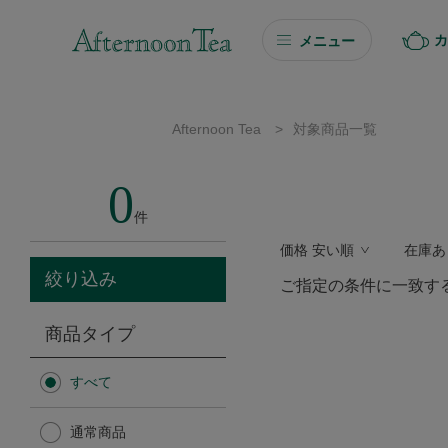
カ
メニュー
ギフト
Afternoon Tea
>
対象商品一覧
ギフト商品を探す
0
ソーシャルギフト
件
価格 安い順
在庫あ
カタログギフト
絞り込み
ご指定の条件に一致す
プチギフト
商品タイプ
プチギフト
すべて
Afternoon Tea TEAROOM
通常商品