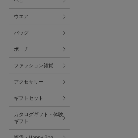
ベビー
ファブリック
ウエア
バッグ
グリーン
ポーチ
バス＆ビューティー
ファッション雑貨
バス＆ビューティー
アクセサリー
タオル
ギフトセット
ウエア＆バッグ
カタログギフト・体験
ウエア
ギフト
レイングッズ
福袋・Happy Bag