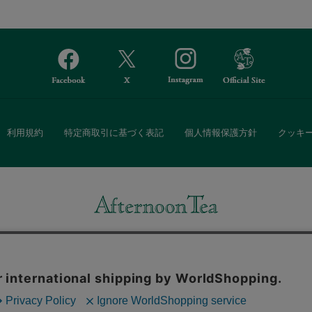
利用規約
特定商取引に基づく表記
個人情報保護方針
クッキ
Afternoon Tea(アフタヌーンティー)公式オンラインストアでは、
・ダイニングなどの生活雑貨、紅茶・焼き菓子など、毎日新商品をご用意し
また、ギフトセットなどギフトにぴったりの豊富な商品がラインナップ。
る相手の住所を知らなくても、SNSやメールで気軽にギフトを贈ることがで
「ソーシャルギフト」サービスもご提供しています。
。ボタンから同意の可否を選択してください。選