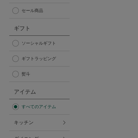
Afternoon Tea TEAROOM
セール商品
PICK UP ITEMS
ギフト
ハンディファン
ソーシャルギフト
ギフトラッピング
日傘
熨斗
保冷バッグ
アイテム
星空シリーズ
すべてのアイテム
無重力シリーズ
キッチン
バイヤーの「愛用品」