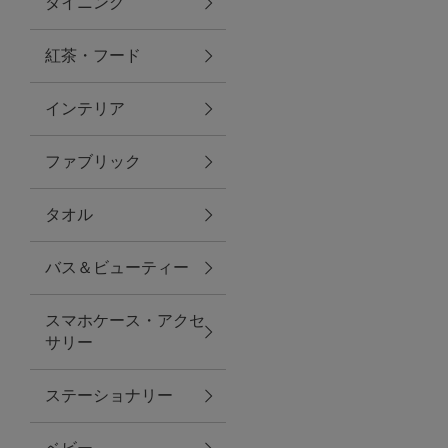
ダイニング
トラベルグッズ
紅茶・フード
インテリア
ランチ
ファブリック
バッグ
タオル
キッチン・ダイニング
バス＆ビューティー
ダイニング
スマホケース・アクセ
キッチン
サリー
インテリア
ステーショナリー
インテリア