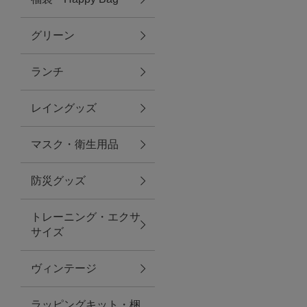
グリーン
アクセサリー
ランチ
ファッション雑貨
レイングッズ
ファッショングッズ
マスク・衛生用品
スマホケース・アクセサリー
防災グッズ
ポーチ
トレーニング・エクサ
サイズ
ステーショナリー
その他
ヴィンテージ
紅茶・フード
ラッピングキット・梱