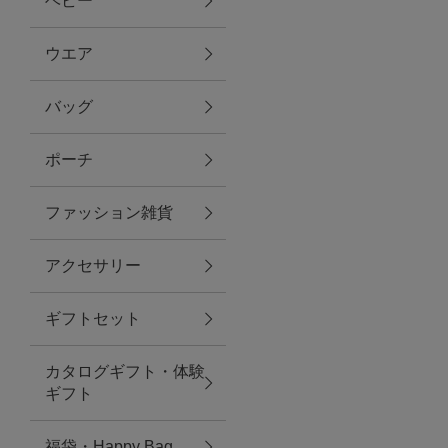
ベビー
ファブリック
ウエア
バッグ
グリーン
ポーチ
バス＆ビューティー
ファッション雑貨
バス＆ビューティー
アクセサリー
タオル
ギフトセット
ウエア＆バッグ
カタログギフト・体験
ウエア
ギフト
レイングッズ
福袋・Happy Bag