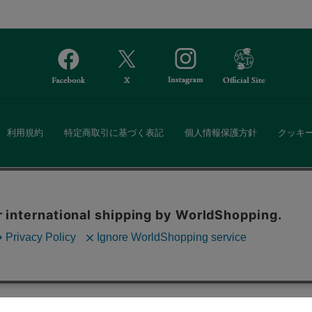
利用規約
特定商取引に基づく表記
個人情報保護方針
クッキ
Afternoon Tea(アフタヌーンティー)公式オンラインストアでは、
。ボタンから同意の可否を選択してください。選
・ダイニングなどの生活雑貨、紅茶・焼き菓子など、毎日新商品をご用意し
ます。クッキーを通じて収集する情報には「お客
クッキーに同意
ーポリシー
をご確認ください。
また、ギフトセットなどギフトにぴったりの豊富な商品がラインナップ。
る相手の住所を知らなくても、SNSやメールで気軽にギフトを贈ることがで
「ソーシャルギフト」サービスもご提供しています。