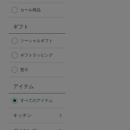
Afternoon Tea TEAROOM
セール商品
PICK UP ITEMS
ギフト
ハンディファン
ソーシャルギフト
ギフトラッピング
日傘
熨斗
保冷バッグ
アイテム
星空シリーズ
すべてのアイテム
無重力シリーズ
キッチン
バイヤーの「愛用品」