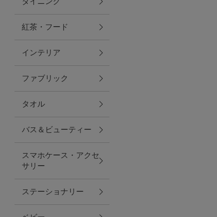
ダイニング
トラベルグッズ
紅茶・フード
インテリア
ランチ
ファブリック
バッグ
タオル
キッチン・ダイニング
バス＆ビューティー
ダイニング
スマホケース・アクセ
キッチン
サリー
インテリア
ステーショナリー
インテリア