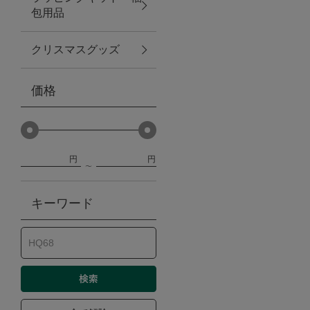
包用品
ベビー
クリスマスグッズ
WEB限定
価格
Outlet
円
円
防災グッズ・非常食
キーワード
トレーニング
ヴィンテージ