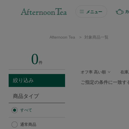
カ
メニュー
ギフト
Afternoon Tea
>
対象商品一覧
ギフト商品を探す
0
ソーシャルギフト
件
オフ率 高い順
在庫
カタログギフト
絞り込み
ご指定の条件に一致す
プチギフト
商品タイプ
プチギフト
すべて
Afternoon Tea TEAROOM
通常商品