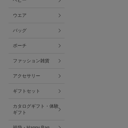
ベビー
ファブリック
ウエア
バッグ
グリーン
ポーチ
バス＆ビューティー
ファッション雑貨
バス＆ビューティー
アクセサリー
タオル
ギフトセット
ウエア＆バッグ
カタログギフト・体験
ウエア
ギフト
レイングッズ
福袋・Happy Bag