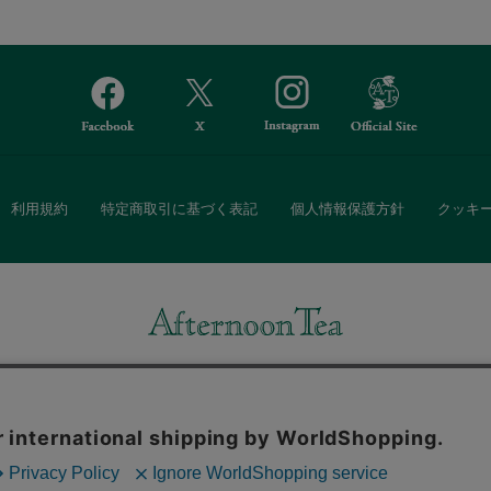
利用規約
特定商取引に基づく表記
個人情報保護方針
クッキ
Afternoon Tea(アフタヌーンティー)公式オンラインストアでは、
・ダイニングなどの生活雑貨、紅茶・焼き菓子など、毎日新商品をご用意し
また、ギフトセットなどギフトにぴったりの豊富な商品がラインナップ。
る相手の住所を知らなくても、SNSやメールで気軽にギフトを贈ることがで
「ソーシャルギフト」サービスもご提供しています。
。ボタンから同意の可否を選択してください。選