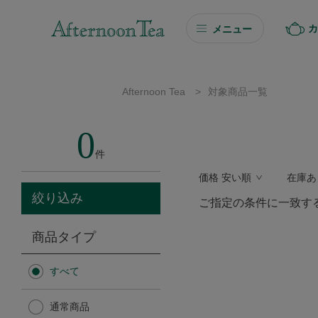
カ
メニュー
ギフト
Afternoon Tea
>
対象商品一覧
ギフト商品を探す
0
ソーシャルギフト
件
価格 安い順
在庫あ
カタログギフト
絞り込み
ご指定の条件に一致す
プチギフト
商品タイプ
プチギフト
すべて
Afternoon Tea TEAROOM
通常商品