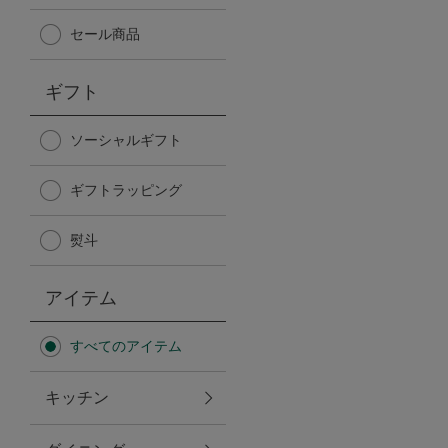
Afternoon Tea TEAROOM
セール商品
PICK UP ITEMS
ギフト
ハンディファン
ソーシャルギフト
ギフトラッピング
日傘
熨斗
保冷バッグ
アイテム
星空シリーズ
すべてのアイテム
無重力シリーズ
キッチン
バイヤーの「愛用品」