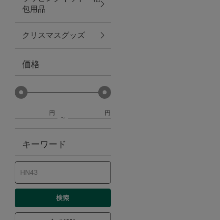
包用品
ベビー
クリスマスグッズ
WEB限定
価格
Outlet
円
円
防災グッズ・非常食
キーワード
トレーニング
ヴィンテージ