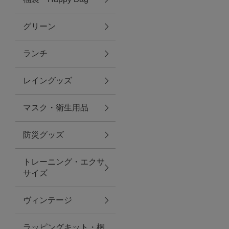
グリーン
アクセサリー
ランチ
ファッション雑貨
レイングッズ
ファッショングッズ
マスク・衛生用品
スマホケース・アクセサリー
防災グッズ
ポーチ
トレーニング・エクサ
サイズ
ステーショナリー
その他
ヴィンテージ
紅茶・フード
ラッピングキット・梱