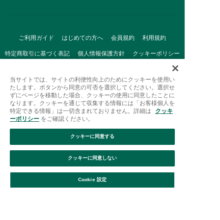
ご利用ガイド
はじめての方へ
会員規約
利用規約
特定商取引に基づく表記
個人情報保護方針
クッキーポリシー
採用情報
FAQ
お問い合わせ
当サイトでは、サイトの利便性向上のためにクッキーを使用い
たします。ボタンから同意の可否を選択してください。選択せ
ずにページを移動した場合、クッキーの使用に同意したことに
なります。クッキーを通じて収集する情報には「お客様個人を
特定できる情報」は一切含まれておりません。詳細は
クッキ
ーポリシー
をご確認ください。
クッキーに同意する
Afternoon Tea(アフタヌーンティー)公式オンラインストアで
は、
クッキーに同意しない
キッチン・ダイニングなどの生活雑貨、紅茶・焼き菓子など、
絞り込み
並び替え
毎日新商品をご用意しています。
Cookie 設定
また、ギフトセットなどギフトにぴったりの
豊富な商品がラインナップ。
贈る相手の住所を知らなくても、