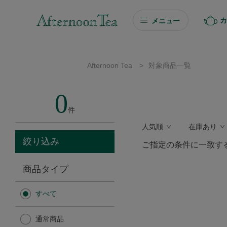
カ
メニュー
ギフト
Afternoon Tea
>
対象商品一覧
ギフト商品を探す
0
ソーシャルギフト
件
人気順
在庫あり
カタログギフト
絞り込み
ご指定の条件に一致す
プチギフト
商品タイプ
プチギフト
すべて
Afternoon Tea TEAROOM
通常商品