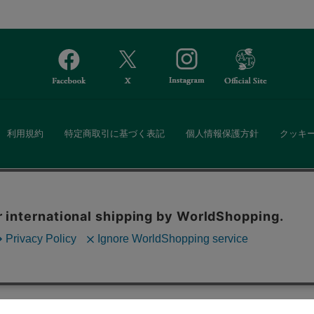
利用規約
特定商取引に基づく表記
個人情報保護方針
クッキ
Afternoon Tea(アフタヌーンティー)公式オンラインストアでは、
。ボタンから同意の可否を選択してください。選
・ダイニングなどの生活雑貨、紅茶・焼き菓子など、毎日新商品をご用意し
ます。クッキーを通じて収集する情報には「お客
クッキーに同意
ーポリシー
をご確認ください。
また、ギフトセットなどギフトにぴったりの豊富な商品がラインナップ。
る相手の住所を知らなくても、SNSやメールで気軽にギフトを贈ることがで
「ソーシャルギフト」サービスもご提供しています。