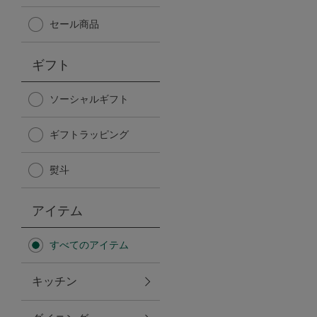
Afternoon Tea TEAROOM
セール商品
PICK UP ITEMS
ギフト
ハンディファン
ソーシャルギフト
ギフトラッピング
日傘
熨斗
保冷バッグ
アイテム
星空シリーズ
すべてのアイテム
無重力シリーズ
キッチン
バイヤーの「愛用品」