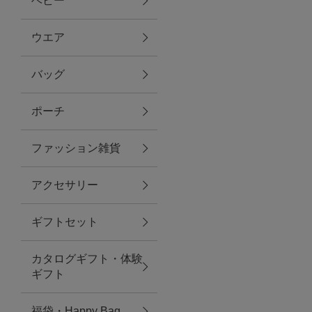
ベビー
ファブリック
ウエア
バッグ
グリーン
ポーチ
バス＆ビューティー
ファッション雑貨
バス＆ビューティー
アクセサリー
タオル
ギフトセット
ウエア＆バッグ
カタログギフト・体験
ウエア
ギフト
レイングッズ
福袋・Happy Bag