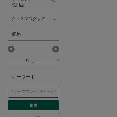
包用品
ベビー
クリスマスグッズ
WEB限定
価格
Outlet
円
円
防災グッズ・非常食
キーワード
トレーニング
ヴィンテージ