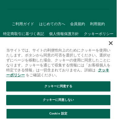
ご利用ガイド
はじめての方へ
会員規約
利用規約
特定商取引に基づく表記
個人情報保護方針
クッキーポリシー
採用情報
FAQ
お問い合わせ
当サイトでは、サイトの利便性向上のためにクッキーを使用い
たします。ボタンから同意の可否を選択してください。選択せ
ずにページを移動した場合、クッキーの使用に同意したことに
なります。クッキーを通じて収集する情報には「お客様個人を
特定できる情報」は一切含まれておりません。詳細は
クッキ
ーポリシー
をご確認ください。
クッキーに同意する
Afternoon Tea(アフタヌーンティー)公式オンラインストアで
は、
クッキーに同意しない
キッチン・ダイニングなどの生活雑貨、紅茶・焼き菓子など、
絞り込み
並び替え
毎日新商品をご用意しています。
Cookie 設定
また、ギフトセットなどギフトにぴったりの
豊富な商品がラインナップ。
贈る相手の住所を知らなくても、