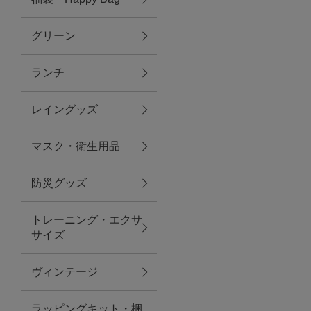
グリーン
アクセサリー
ランチ
ファッション雑貨
レイングッズ
ファッショングッズ
マスク・衛生用品
スマホケース・アクセサリー
防災グッズ
ポーチ
トレーニング・エクサ
サイズ
ステーショナリー
その他
ヴィンテージ
紅茶・フード
ラッピングキット・梱