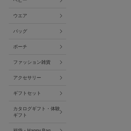
ベビー
ファブリック
ウエア
バッグ
グリーン
ポーチ
バス＆ビューティー
ファッション雑貨
バス＆ビューティー
アクセサリー
タオル
ギフトセット
ウエア＆バッグ
カタログギフト・体験
ウエア
ギフト
レイングッズ
福袋・Happy Bag