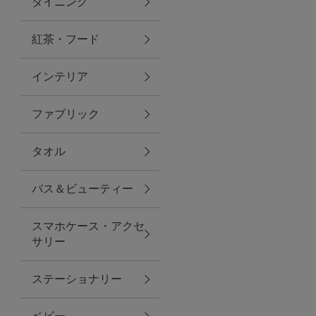
ダイニング
トラベルグッズ
紅茶・フード
インテリア
ランチ
ファブリック
バッグ
タオル
キッチン・ダイニング
バス＆ビューティー
ダイニング
スマホケース・アクセ
キッチン
サリー
インテリア
ステーショナリー
インテリア