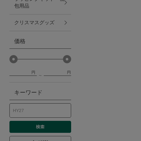
包用品
ベビー
クリスマスグッズ
WEB限定
価格
Outlet
円
円
防災グッズ・非常食
キーワード
トレーニング
ヴィンテージ