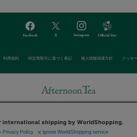
利用規約
特定商取引に基づく表記
個人情報保護方針
クッキ
Afternoon Tea(アフタヌーンティー)公式オンラインストアでは、
・ダイニングなどの生活雑貨、紅茶・焼き菓子など、毎日新商品をご用意し
また、ギフトセットなどギフトにぴったりの豊富な商品がラインナップ。
る相手の住所を知らなくても、SNSやメールで気軽にギフトを贈ることがで
「ソーシャルギフト」サービスもご提供しています。
。ボタンから同意の可否を選択してください。選