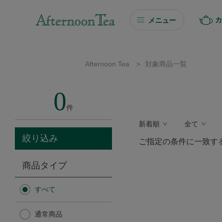
カ
メニュー
ギフト
Afternoon Tea
>
対象商品一覧
ギフト商品を探す
0
ソーシャルギフト
件
新着順
全て
カタログギフト
絞り込み
ご指定の条件に一致す
プチギフト
商品タイプ
プチギフト
すべて
Afternoon Tea TEAROOM
通常商品