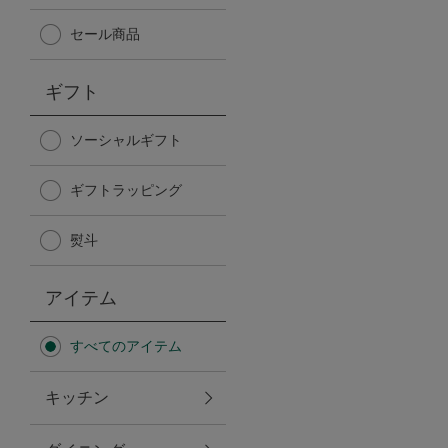
Afternoon Tea TEAROOM
セール商品
PICK UP ITEMS
ギフト
ハンディファン
ソーシャルギフト
ギフトラッピング
日傘
熨斗
保冷バッグ
アイテム
星空シリーズ
すべてのアイテム
無重力シリーズ
キッチン
バイヤーの「愛用品」