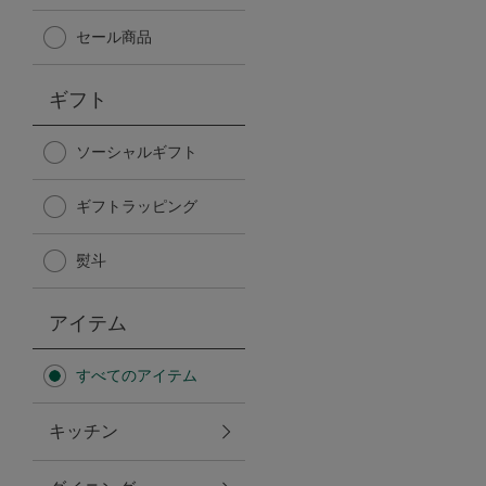
Afternoon Tea TEAROOM
セール商品
PICK UP ITEMS
ギフト
ハンディファン
ソーシャルギフト
ギフトラッピング
日傘
熨斗
保冷バッグ
アイテム
星空シリーズ
すべてのアイテム
無重力シリーズ
キッチン
バイヤーの「愛用品」