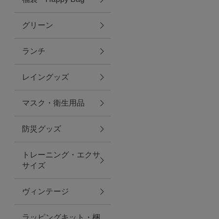
グリーン
アクセサリー
ランチ
ファッション雑貨
レイングッズ
ファッショングッズ
マスク・衛生用品
スマホケース・アクセサリー
防災グッズ
ポーチ
トレーニング・エクサ
サイズ
ステーショナリー
その他
ヴィンテージ
紅茶・フード
ラッピングキット・梱