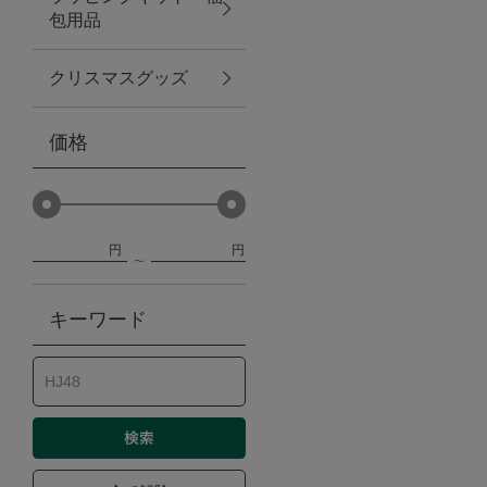
包用品
ベビー
クリスマスグッズ
WEB限定
価格
Outlet
円
円
防災グッズ・非常食
キーワード
トレーニング
ヴィンテージ