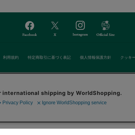
利用規約
特定商取引に基づく表記
個人情報保護方針
クッキ
Afternoon Tea(アフタヌーンティー)公式オンラインストアでは、
。ボタンから同意の可否を選択してください。選
・ダイニングなどの生活雑貨、紅茶・焼き菓子など、毎日新商品をご用意し
ます。クッキーを通じて収集する情報には「お客
クッキーに同意
ーポリシー
をご確認ください。
また、ギフトセットなどギフトにぴったりの豊富な商品がラインナップ。
る相手の住所を知らなくても、SNSやメールで気軽にギフトを贈ることがで
「ソーシャルギフト」サービスもご提供しています。