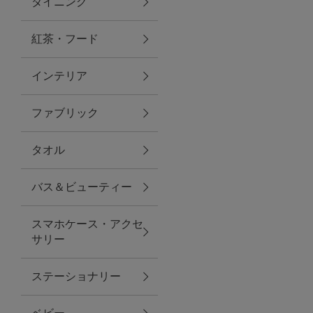
ダイニング
トラベルグッズ
紅茶・フード
インテリア
ランチ
ファブリック
バッグ
タオル
キッチン・ダイニング
バス＆ビューティー
ダイニング
スマホケース・アクセ
キッチン
サリー
インテリア
ステーショナリー
インテリア