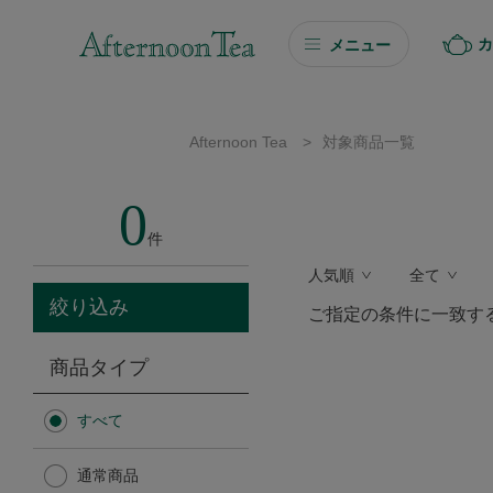
カ
メニュー
ギフト
Afternoon Tea
>
対象商品一覧
ギフト商品を探す
0
ソーシャルギフト
件
人気順
全て
カタログギフト
絞り込み
ご指定の条件に一致す
プチギフト
商品タイプ
プチギフト
すべて
Afternoon Tea TEAROOM
通常商品