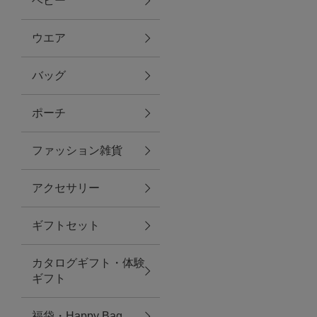
ベビー
ファブリック
ウエア
バッグ
グリーン
ポーチ
バス＆ビューティー
ファッション雑貨
バス＆ビューティー
アクセサリー
タオル
ギフトセット
ウエア＆バッグ
カタログギフト・体験
ウエア
ギフト
レイングッズ
福袋・Happy Bag