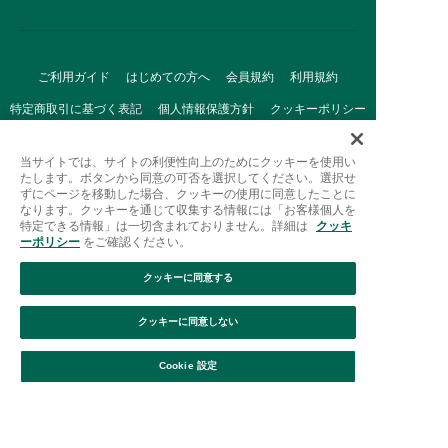
ご利用ガイド
はじめての方へ
会員規約
利用規約
特定商取引に基づく表記
個人情報保護方針
クッキーポリシー
採用情報
FAQ
お問い合わせ
当サイトでは、サイトの利便性向上のためにクッキーを使用い
たします。ボタンから同意の可否を選択してください。選択せ
ずにページを移動した場合、クッキーの使用に同意したことに
なります。クッキーを通じて収集する情報には「お客様個人を
特定できる情報」は一切含まれておりません。詳細は
クッキ
ーポリシー
をご確認ください。
クッキーに同意する
Afternoon Tea(アフタヌーンティー)公式オンラインストアで
は、
クッキーに同意しない
キッチン・ダイニングなどの生活雑貨、紅茶・焼き菓子など、
絞り込み
並び替え
毎日新商品をご用意しています。
Cookie 設定
また、ギフトセットなどギフトにぴったりの
豊富な商品がラインナップ。
贈る相手の住所を知らなくても、