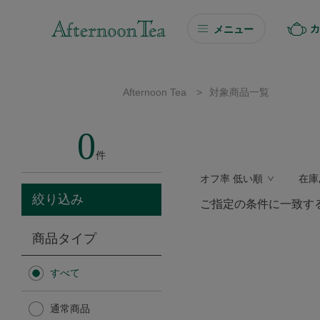
カ
メニュー
ギフト
Afternoon Tea
>
対象商品一覧
ギフト商品を探す
0
ソーシャルギフト
件
オフ率 低い順
在庫
カタログギフト
絞り込み
ご指定の条件に一致す
プチギフト
商品タイプ
プチギフト
すべて
Afternoon Tea TEAROOM
通常商品