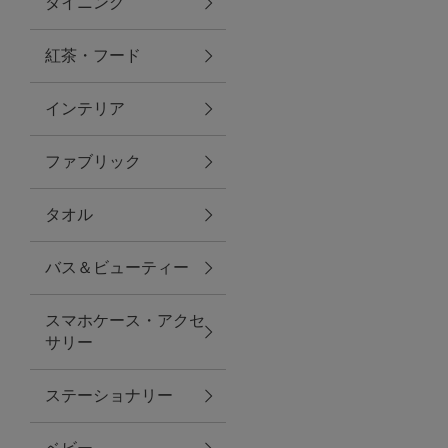
ダイニング
トラベルグッズ
紅茶・フード
インテリア
ランチ
ファブリック
バッグ
タオル
キッチン・ダイニング
バス＆ビューティー
ダイニング
スマホケース・アクセ
キッチン
サリー
インテリア
ステーショナリー
インテリア