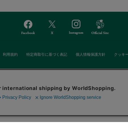
利用規約
特定商取引に基づく表記
個人情報保護方針
クッキ
Afternoon Tea(アフタヌーンティー)公式オンラインストアでは、
。ボタンから同意の可否を選択してください。選
・ダイニングなどの生活雑貨、紅茶・焼き菓子など、毎日新商品をご用意し
ます。クッキーを通じて収集する情報には「お客
クッキーに同意
ーポリシー
をご確認ください。
また、ギフトセットなどギフトにぴったりの豊富な商品がラインナップ。
る相手の住所を知らなくても、SNSやメールで気軽にギフトを贈ることがで
「ソーシャルギフト」サービスもご提供しています。