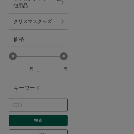
包用品
ベビー
クリスマスグッズ
WEB限定
価格
Outlet
円
円
防災グッズ・非常食
キーワード
トレーニング
ヴィンテージ