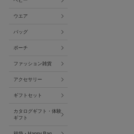
ベビー
ファブリック
ウエア
バッグ
グリーン
ポーチ
バス＆ビューティー
ファッション雑貨
バス＆ビューティー
アクセサリー
タオル
ギフトセット
ウエア＆バッグ
カタログギフト・体験
ウエア
ギフト
レイングッズ
福袋・Happy Bag