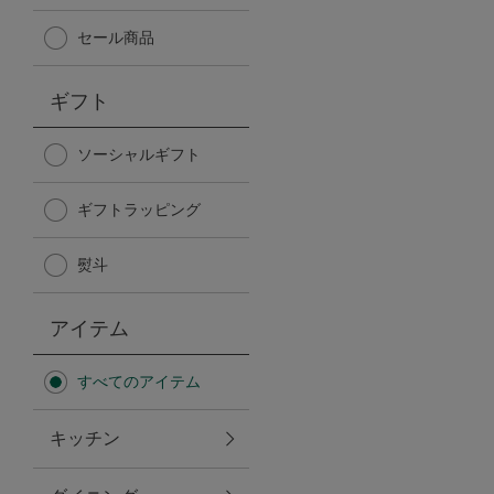
Afternoon Tea TEAROOM
セール商品
PICK UP ITEMS
ギフト
ハンディファン
ソーシャルギフト
ギフトラッピング
日傘
熨斗
保冷バッグ
アイテム
星空シリーズ
すべてのアイテム
無重力シリーズ
キッチン
バイヤーの「愛用品」