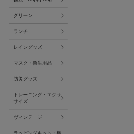
グリーン
アクセサリー
ランチ
ファッション雑貨
レイングッズ
ファッショングッズ
マスク・衛生用品
スマホケース・アクセサリー
防災グッズ
ポーチ
トレーニング・エクサ
サイズ
ステーショナリー
その他
ヴィンテージ
紅茶・フード
ラッピングキット・梱