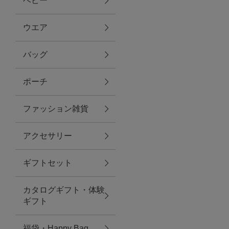
ベビー
ファブリック
ウエア
バッグ
グリーン
ポーチ
バス＆ビューティー
ファッション雑貨
バス＆ビューティー
アクセサリー
タオル
ギフトセット
ウエア＆バッグ
カタログギフト・体験
ウエア
ギフト
レイングッズ
福袋・Happy Bag