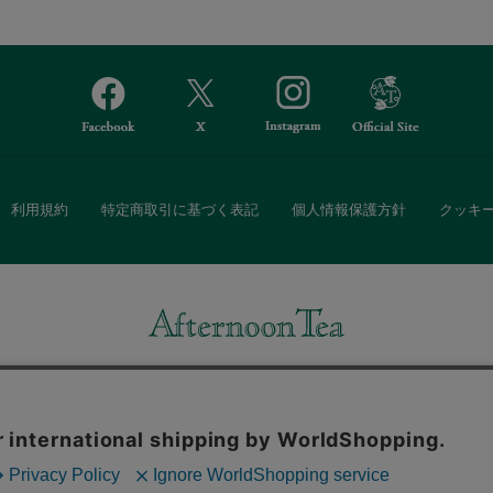
利用規約
特定商取引に基づく表記
個人情報保護方針
クッキ
Afternoon Tea(アフタヌーンティー)公式オンラインストアでは、
・ダイニングなどの生活雑貨、紅茶・焼き菓子など、毎日新商品をご用意し
また、ギフトセットなどギフトにぴったりの豊富な商品がラインナップ。
る相手の住所を知らなくても、SNSやメールで気軽にギフトを贈ることがで
「ソーシャルギフト」サービスもご提供しています。
。ボタンから同意の可否を選択してください。選