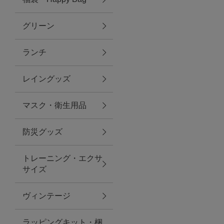
グリーン
アクセサリー
ランチ
ファッション雑貨
レイングッズ
ファッショングッズ
マスク・衛生用品
スマホケース・アクセサリー
防災グッズ
ポーチ
トレーニング・エクサ
サイズ
ステーショナリー
その他
ヴィンテージ
紅茶・フード
ラッピングキット・梱