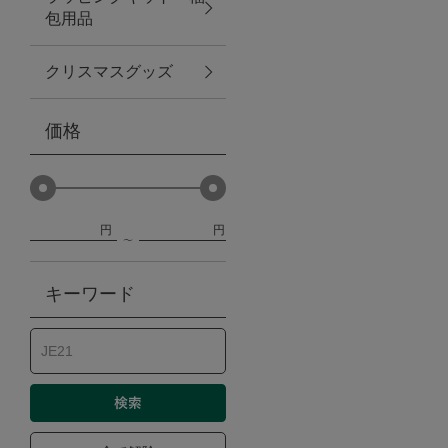
包用品
ベビー
クリスマスグッズ
WEB限定
価格
Outlet
円
円
防災グッズ・非常食
キーワード
トレーニング
ヴィンテージ