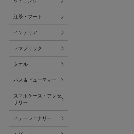
ダイニング
トラベルグッズ
紅茶・フード
インテリア
ランチ
ファブリック
バッグ
タオル
キッチン・ダイニング
バス＆ビューティー
ダイニング
スマホケース・アクセ
キッチン
サリー
インテリア
ステーショナリー
インテリア