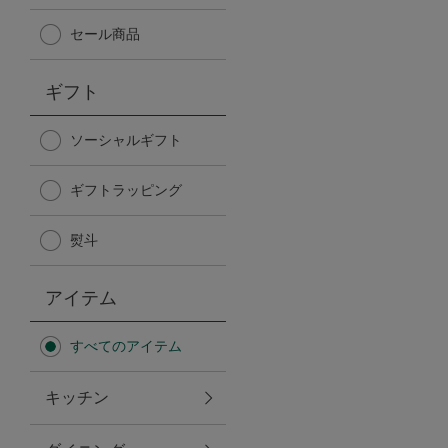
Afternoon Tea TEAROOM
セール商品
PICK UP ITEMS
ギフト
ハンディファン
ソーシャルギフト
ギフトラッピング
日傘
熨斗
保冷バッグ
アイテム
星空シリーズ
すべてのアイテム
無重力シリーズ
キッチン
バイヤーの「愛用品」