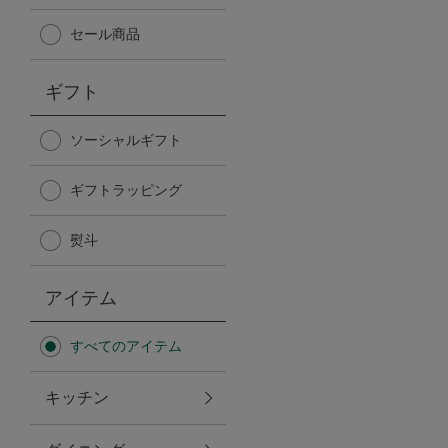
Afternoon Tea TEAROOM
セール商品
PICK UP ITEMS
ギフト
ハンディファン
ソーシャルギフト
ギフトラッピング
日傘
熨斗
保冷バッグ
アイテム
星空シリーズ
すべてのアイテム
無重力シリーズ
キッチン
バイヤーの「愛用品」