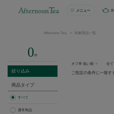
カ
メニュー
ギフト
Afternoon Tea
>
対象商品一覧
ギフト商品を探す
0
ソーシャルギフト
件
オフ率 低い順
全て
カタログギフト
絞り込み
ご指定の条件に一致す
プチギフト
商品タイプ
プチギフト
すべて
Afternoon Tea TEAROOM
通常商品