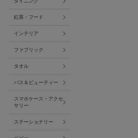
ダイニング
トラベルグッズ
紅茶・フード
インテリア
ランチ
ファブリック
バッグ
タオル
キッチン・ダイニング
バス＆ビューティー
ダイニング
スマホケース・アクセ
キッチン
サリー
インテリア
ステーショナリー
インテリア