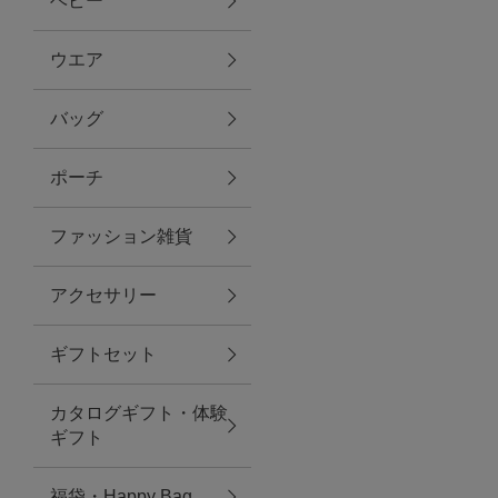
ベビー
ファブリック
ウエア
バッグ
グリーン
ポーチ
バス＆ビューティー
ファッション雑貨
バス＆ビューティー
アクセサリー
タオル
ギフトセット
ウエア＆バッグ
カタログギフト・体験
ウエア
ギフト
レイングッズ
福袋・Happy Bag