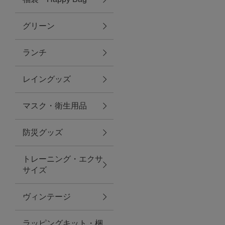
グリーン
アクセサリー
ランチ
ファッション雑貨
レイングッズ
ファッショングッズ
マスク・衛生用品
スマホケース・アクセサリー
防災グッズ
ポーチ
トレーニング・エクサ
サイズ
ステーショナリー
その他
ヴィンテージ
紅茶・フード
ラッピングキット・梱