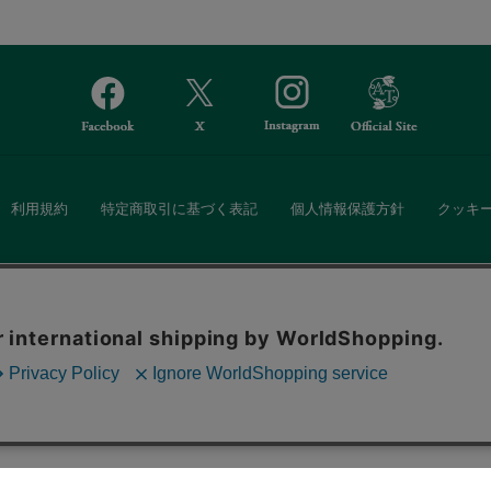
利用規約
特定商取引に基づく表記
個人情報保護方針
クッキ
Afternoon Tea(アフタヌーンティー)公式オンラインストアでは、
。ボタンから同意の可否を選択してください。選
・ダイニングなどの生活雑貨、紅茶・焼き菓子など、毎日新商品をご用意し
ます。クッキーを通じて収集する情報には「お客
クッキーに同意
ーポリシー
をご確認ください。
また、ギフトセットなどギフトにぴったりの豊富な商品がラインナップ。
る相手の住所を知らなくても、SNSやメールで気軽にギフトを贈ることがで
「ソーシャルギフト」サービスもご提供しています。