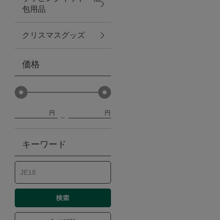
包用品
ベビー
クリスマスグッズ
WEB限定
価格
Outlet
円
円
防災グッズ・非常食
キーワード
トレーニング
ヴィンテージ