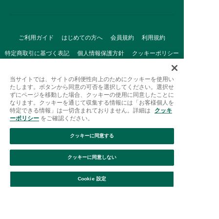
ご利用ガイド
はじめての方へ
会員規約
利用規約
特定商取引に基づく表記
個人情報保護方針
クッキーポリシー
採用情報
FAQ
お問い合わせ
当サイトでは、サイトの利便性向上のためにクッキーを使用い
たします。ボタンから同意の可否を選択してください。選択せ
ずにページを移動した場合、クッキーの使用に同意したことに
なります。クッキーを通じて収集する情報には「お客様個人を
特定できる情報」は一切含まれておりません。詳細は
クッキ
ーポリシー
をご確認ください。
クッキーに同意する
Afternoon Tea(アフタヌーンティー)公式オンラインストアで
は、
クッキーに同意しない
キッチン・ダイニングなどの生活雑貨、紅茶・焼き菓子など、
絞り込み
並び替え
毎日新商品をご用意しています。
Cookie 設定
また、ギフトセットなどギフトにぴったりの
豊富な商品がラインナップ。
贈る相手の住所を知らなくても、