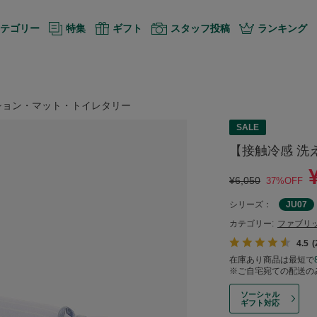
テゴリー
特集
ギフト
スタッフ投稿
ランキング
ション・マット・トイレタリー
SALE
【接触冷感 洗
¥6,050
37%OFF
シリーズ：
JU07
カテゴリー:
ファブリ
4.5
在庫あり商品は最短で
※ご自宅宛ての配送の
ソーシャル
ギフト対応