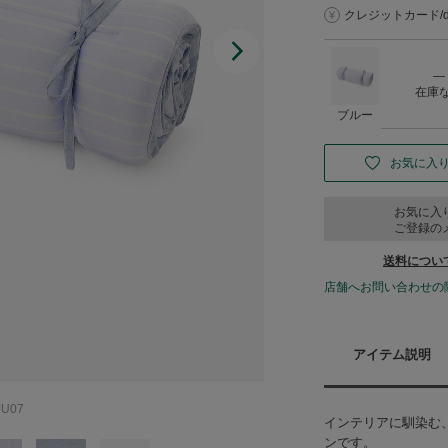
クレジットカード/d払
―
在庫
ブルー
お気に入
お気に入
ご登録の
送料につい
店舗へお問い合わせの
アイテム説明
U07
インテリアに馴染む
ンです。