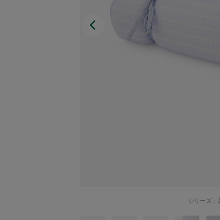
Afternoon Tea TEAROOM
PICK UP ITEMS
ハンディファン
日傘
保冷バッグ
星空シリーズ
無重力シリーズ
シリーズ：J
バイヤーの「愛用品」