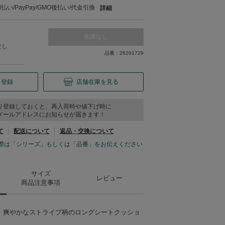
い/PayPay/GMO後払い/代金引換
詳細
在庫なし
なし
品番：26201729
り登録
店舗在庫を見る
り登録しておくと、再入荷時や値下げ時に
メールアドレスにお知らせが届きます！
て
配送について
返品・交換について
際は「シリーズ」もしくは「品番」をお伝えください
サイズ
レビュー
商品注意事項
、爽やかなストライプ柄のロングシートクッショ