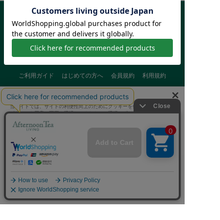
ご利用ガイド
はじめての方へ
会員規約
利用規約
特定商取引に基づく表記
個人情報保護方針
クッキーポリシー
当サイトでは、サイトの利便性向上のためにクッキーを使用いたします。
採用情報
FAQ
お問い合わせ
ボタンから同意の可否を選択してください。選択せずにページを移動した
場合、クッキーの使用に同意したことになります。クッキーを通じて収集
する情報には「お客様個人を特定できる情報」は一切含まれておりませ
ん。詳細は
クッキーポリシー
をご確認ください。
クッキーに同意する
Afternoon Tea(アフタヌーンティー)公式オンラインストアで
クッキーに同意しない
は、
キッチン・ダイニングなどの生活雑貨、紅茶・焼き菓子など、
毎日新商品をご用意しています。
Cookie 設定
また、ギフトセットなどギフトにぴったりの
豊富な商品がラインナップ。