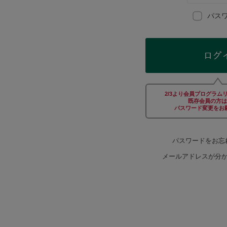
Afternoon Tea TEAROOM
パス
PICK UP ITEMS
ハンディファン
2/3より会員プログラム
日傘
既存会員の方は
パスワード変更をお
保冷バッグ
パスワードをお忘
メールアドレスが分
星空シリーズ
無重力シリーズ
バイヤーの「愛用品」