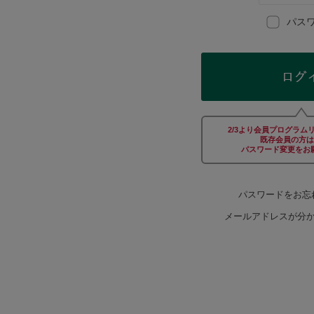
Afternoon Tea TEAROOM
パス
PICK UP ITEMS
ハンディファン
2/3より会員プログラム
日傘
既存会員の方は
パスワード変更をお
保冷バッグ
パスワードをお忘
メールアドレスが分
星空シリーズ
無重力シリーズ
バイヤーの「愛用品」